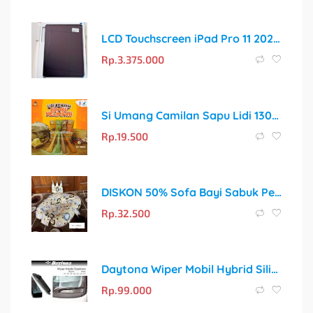
LCD Touchscreen iPad Pro 11 2020 A2228 / A2068 / A2230 / A2231 Original
Rp.
3.375.000
Si Umang Camilan Sapu Lidi 130g – Mie Lidi Terpanjang 30cm!
Rp.
19.500
DISKON 50% Sofa Bayi Sabuk Pengaman Crown, Free Bantal!
Rp.
32.500
Daytona Wiper Mobil Hybrid Silicon Silent – Solusi Anti-Bising & Anti-Air Terbaik!
Rp.
99.000