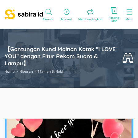
Pasang
Mencari
Account
Membandingkan
Menu
Iklan
【Gantungan Kunci Mainan Katak “I LOVE
YOU” dengan Fitur Rekam Suara &
Lampu】
Home
Hiburan
Mainan & Hobi