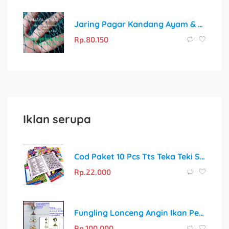
Jaring Pagar Kandang Ayam & Kebun – Lubang 2 cm x 2 cm – Ukuran 2,5 m x 10 m
Rp.
80.150
Iklan serupa
Cod Paket 10 Pcs Tts Teka Teki Silang Huruf Pendek Termurah Terlaris Games
Rp.
22.000
Fungling Lonceng Angin Ikan Penangkap Rejeki 6 Lonceng New
Rp.
100.000