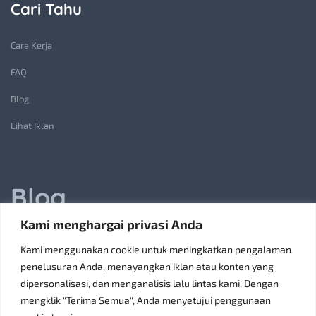
Cari Tahu
Cara Kerja
FAQ
Blog
Lihat Iklan
Blog
Kami menghargai privasi Anda
Jasa Pembuatan Lift Barang: Solusi Transportasi Vertikal
Kami menggunakan cookie untuk meningkatkan pengalaman
Receiving Parcels and Mail at a Rented Room in Singapore
penelusuran Anda, menayangkan iklan atau konten yang
dipersonalisasi, dan menganalisis lalu lintas kami. Dengan
6 Tips Pilih Oven Listrik Terbaik Sesuai Kebutuhan
mengklik "Terima Semua", Anda menyetujui penggunaan
Konsultan Pajak Bandung Jakarta Solusi Bisnis