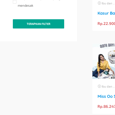
Ibu dan Anak
mendesak
Rp.
22.90
TERAPKAN FILTER
Ibu dan Anak
Rp.
86.24