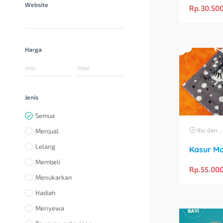
Website
Rp.
30.50
Harga
Jenis
Semua
Ibu dan Anak
Menjual
Lelang
Membeli
Rp.
55.00
Menukarkan
Hadiah
Menyewa