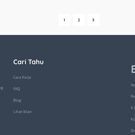
1
2
3
Cari Tahu
Cara Kerja
Ja
ng
FAQ
Re
Blog
6 
Lihat Iklan
Ko
Di