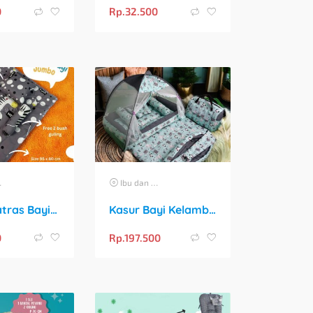
0
Rp.
32.500
Ibu dan Anak
Kasur Matras Bayi Jumbo Premium Set Bantal Guling
Kasur Bayi Kelambu Fullset Premium | Free Bedcover + Tas & Gendongan | Perlengkapan Tidur Newborn
0
Rp.
197.500