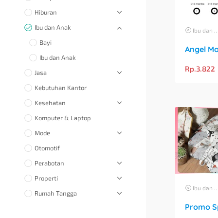
Hiburan
Ibu dan Anak
Ibu dan Anak
Bayi
Ibu dan Anak
Rp.
3.822
Jasa
Kebutuhan Kantor
Kesehatan
Komputer & Laptop
Mode
Otomotif
Perabotan
Properti
Ibu dan Anak
Rumah Tangga