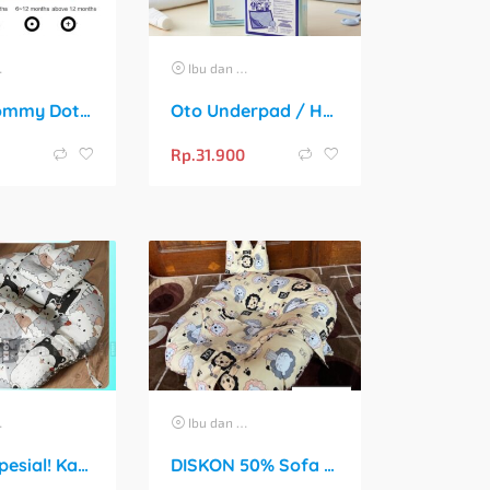
Ibu dan Anak
Angel Mommy Dot Bayi Peristaltic S/M/L/X-Cut / Puting Lebar Buram 10pcs
Oto Underpad / Healer Perlak Sekali Pakai 60×90 cm, Isi 10 Lembar
Rp.
31.900
Ibu dan Anak
Promo Spesial! Kasur Bayi Sofa dengan Sabuk Pengaman + Gratis Bantal Peyang Crown
DISKON 50% Sofa Bayi Sabuk Pengaman Crown, Free Bantal!