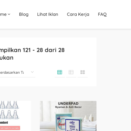
ome
Blog
Lihat Iklan
Cara Kerja
FAQ
mpilkan
121
-
28
dari
28
ukan