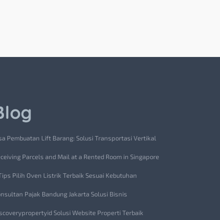
Blog
sa Pembuatan Lift Barang: Solusi Transportasi Vertikal
ceiving Parcels and Mail at a Rented Room in Singapore
Tips Pilih Oven Listrik Terbaik Sesuai Kebutuhan
nsultan Pajak Bandung Jakarta Solusi Bisnis
scoverypropertyid Solusi Website Properti Terbaik