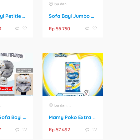
Ibu dan Anak
Kasur Bayi Petitie Super Empuk dan Motif Gemoy untuk Tidur Nyaman Si Kecil
Sofa Bayi Jumbo Gesper Premium Free Bantal Crown
0
Rp.
56.750
Ibu dan Anak
Miss Oo Sofa Bayi Jumbo Multifungsi: Teman Terbaik untuk Si Kecil dan Bunda
Mamy Poko Extra Kering Tape NB-S 44: Perlindungan Terbaik untuk Bayi Baru Lahir
7
Rp.
57.492