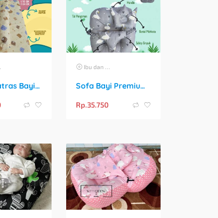
Ibu dan Anak
Kasur Matras Bayi Set Lengkap dengan Bantal Peyang dan 2 Guling
Sofa Bayi Premium dengan Sabuk Pengaman Empuk & Bonus Bantal Mahkota
0
Rp.
35.750