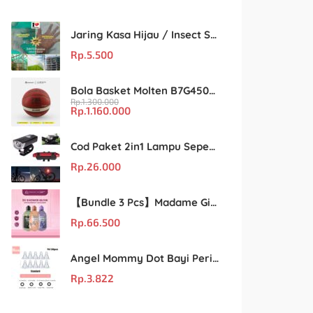
Jaring Kasa Hijau / Insect Screen Net – Kualitas Terjamin & Harga Eceran Terjangkau
Rp.
5.500
Bola Basket Molten B7G4500 Size 7 – Resmi FIBA & IBL
Rp.
1.300.000
Rp.
1.160.000
Cod Paket 2in1 Lampu Sepeda Led Light Depan Dan Belakang Rechargeable
Rp.
26.000
【Bundle 3 Pcs】Madame Gie Shower Glow – Solusi Perawatan Kulit dalam Satu Paket!
Rp.
66.500
Angel Mommy Dot Bayi Peristaltic S/M/L/X-Cut / Puting Lebar Buram 10pcs
Rp.
3.822