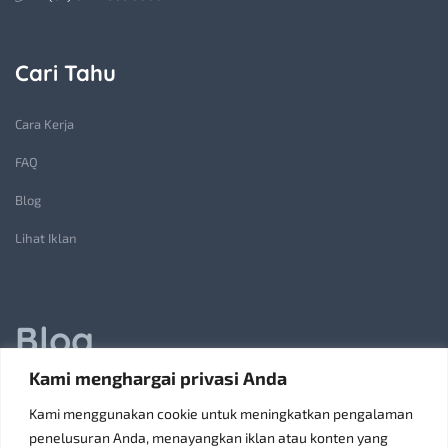
Cari Tahu
Cara Kerja
FAQ
Blog
Lihat Iklan
Blog
Kami menghargai privasi Anda
Jasa Pembuatan Lift Barang: Solusi Transportasi Vertikal
Kami menggunakan cookie untuk meningkatkan pengalaman
Receiving Parcels and Mail at a Rented Room in Singapore
penelusuran Anda, menayangkan iklan atau konten yang