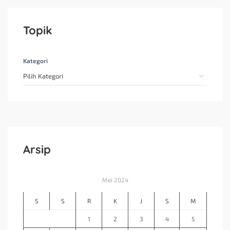
Topik
Kategori
Arsip
Mei 2024
S
S
R
K
J
S
M
1
2
3
4
5