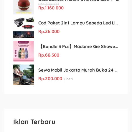
Rp.
1.300.000
Rp.
1.160.000
Cod Paket 2in1 Lampu Sepeda Led Light Depan Dan Belakang Rechargeable
Rp.
26.000
【Bundle 3 Pcs】Madame Gie Shower Glow – Solusi Perawatan Kulit dalam Satu Paket!
Rp.
66.500
Sewa Mobil Jakarta Murah Buka 24 Jam : Kian Rental
Rp.
200.000
/ hari
Iklan Terbaru