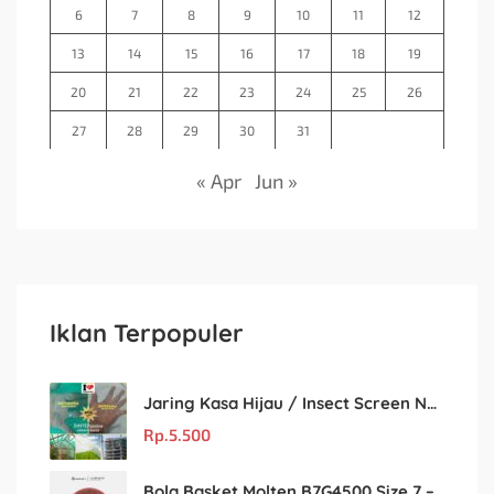
6
7
8
9
10
11
12
13
14
15
16
17
18
19
20
21
22
23
24
25
26
27
28
29
30
31
« Apr
Jun »
Iklan Terpopuler
Jaring Kasa Hijau / Insect Screen Net – Kualitas Terjamin & Harga Eceran Terjangkau
Rp.
5.500
Bola Basket Molten B7G4500 Size 7 – Resmi FIBA & IBL