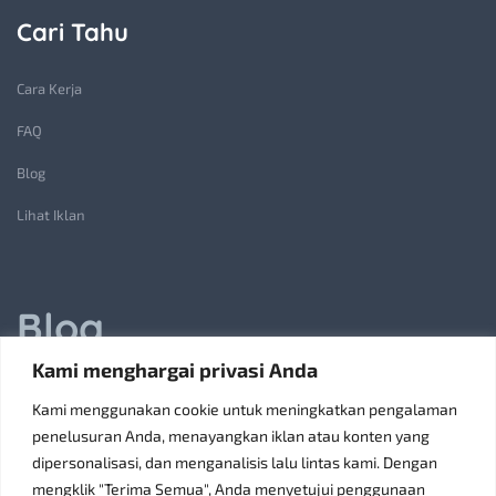
Cari Tahu
Cara Kerja
FAQ
Blog
Lihat Iklan
Blog
Kami menghargai privasi Anda
Jasa Pembuatan Lift Barang: Solusi Transportasi Vertikal
Kami menggunakan cookie untuk meningkatkan pengalaman
Receiving Parcels and Mail at a Rented Room in Singapore
penelusuran Anda, menayangkan iklan atau konten yang
dipersonalisasi, dan menganalisis lalu lintas kami. Dengan
6 Tips Pilih Oven Listrik Terbaik Sesuai Kebutuhan
mengklik "Terima Semua", Anda menyetujui penggunaan