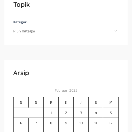
Topik
Kategori
Arsip
Februari 2023
S
S
R
K
J
S
M
1
2
3
4
5
6
7
8
9
10
11
12