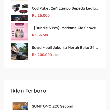
Cod Paket 2in1 Lampu Sepeda Led Light Depan Dan Belakang Rechargeable
Rp.
26.000
【Bundle 3 Pcs】Madame Gie Shower Glow – Solusi Perawatan Kulit dalam Satu Paket!
Rp.
66.500
Sewa Mobil Jakarta Murah Buka 24 Jam : Kian Rental
Rp.
200.000
/ hari
Iklan Terbaru
SUMITOMO Z2C Second