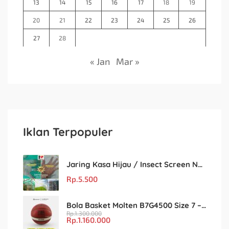
13
14
15
16
17
18
19
20
21
22
23
24
25
26
27
28
« Jan
Mar »
Iklan Terpopuler
Jaring Kasa Hijau / Insect Screen Net – Kualitas Terjamin & Harga Eceran Terjangkau
Rp.
5.500
Bola Basket Molten B7G4500 Size 7 – Resmi FIBA & IBL
Rp.
1.300.000
Rp.
1.160.000