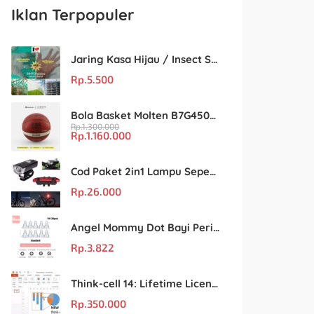
Iklan Terpopuler
Jaring Kasa Hijau / Insect Screen Net – Kualitas Terjamin & Harga Eceran Terjangkau
Rp.
5.500
Bola Basket Molten B7G4500 Size 7 – Resmi FIBA & IBL
Rp.
1.300.000
Rp.
1.160.000
Cod Paket 2in1 Lampu Sepeda Led Light Depan Dan Belakang Rechargeable
Rp.
26.000
Angel Mommy Dot Bayi Peristaltic S/M/L/X-Cut / Puting Lebar Buram 10pcs
Rp.
3.822
Think-cell 14: Lifetime License Unlimited User untuk PowerPoint & Excel
Rp.
350.000