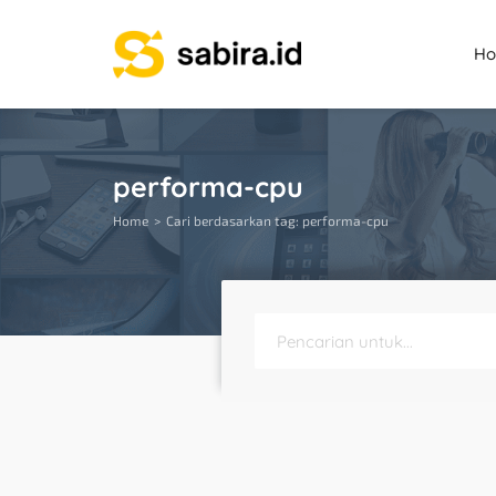
H
performa-cpu
Home
Cari berdasarkan tag: performa-cpu