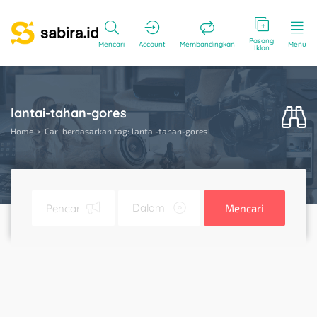
Pasang
Mencari
Account
Membandingkan
Menu
Iklan
lantai-tahan-gores
Home
Cari berdasarkan tag: lantai-tahan-gores
Mencari