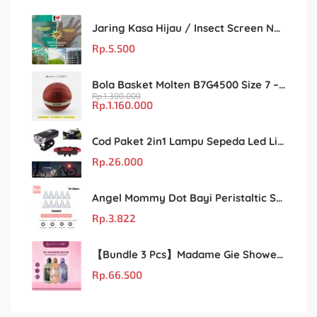
Jaring Kasa Hijau / Insect Screen Net – Kualitas Terjamin & Harga Eceran Terjangkau
Rp.
5.500
Bola Basket Molten B7G4500 Size 7 – Resmi FIBA & IBL
Rp.
1.300.000
Rp.
1.160.000
Cod Paket 2in1 Lampu Sepeda Led Light Depan Dan Belakang Rechargeable
Rp.
26.000
Angel Mommy Dot Bayi Peristaltic S/M/L/X-Cut / Puting Lebar Buram 10pcs
Rp.
3.822
【Bundle 3 Pcs】Madame Gie Shower Glow – Solusi Perawatan Kulit dalam Satu Paket!
Rp.
66.500