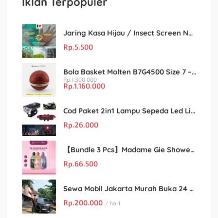
Iklan Terpopuler
Jaring Kasa Hijau / Insect Screen Net – Kualitas Terjamin & Harga Eceran Terjangkau
Rp.
5.500
Bola Basket Molten B7G4500 Size 7 – Resmi FIBA & IBL
Rp.
1.300.000
Rp.
1.160.000
Cod Paket 2in1 Lampu Sepeda Led Light Depan Dan Belakang Rechargeable
Rp.
26.000
【Bundle 3 Pcs】Madame Gie Shower Glow – Solusi Perawatan Kulit dalam Satu Paket!
Rp.
66.500
Sewa Mobil Jakarta Murah Buka 24 Jam : Kian Rental
Rp.
200.000
/ hari