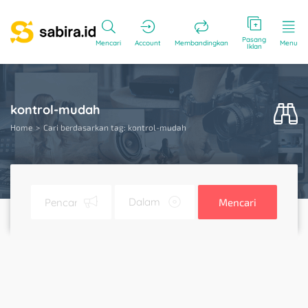
Pasang
Mencari
Account
Membandingkan
Menu
Iklan
kontrol-mudah
Home
Cari berdasarkan tag: kontrol-mudah
Mencari