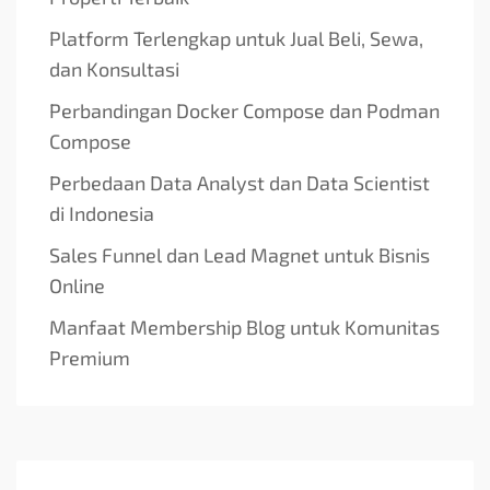
Platform Terlengkap untuk Jual Beli, Sewa,
dan Konsultasi
Perbandingan Docker Compose dan Podman
Compose
Perbedaan Data Analyst dan Data Scientist
di Indonesia
Sales Funnel dan Lead Magnet untuk Bisnis
Online
Manfaat Membership Blog untuk Komunitas
Premium