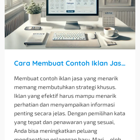
Cara Membuat Contoh Iklan Jasa yang Menarik dan Efektif
Membuat contoh iklan jasa yang menarik
memang membutuhkan strategi khusus.
Iklan yang efektif harus mampu menarik
perhatian dan menyampaikan informasi
penting secara jelas. Dengan pemilihan kata
yang tepat dan penawaran yang sesuai,
Anda bisa meningkatkan peluang
mendapatkan pelanggan baru. Mari ... oleh