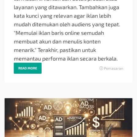
layanan yang ditawarkan. Tambahkan juga
kata kunci yang relevan agar iklan lebih
mudah ditemukan oleh audiens yang tepat.
"Memulai iklan baris online semudah
membuat akun dan menulis konten
menarik." Terakhir, pastikan untuk
memantau performa iklan secara berkala.
READ MORE
Pemasaran