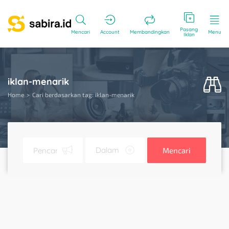
Pasang
Mencari
Account
Membandingkan
Menu
Iklan
iklan-menarik
Home
Cari berdasarkan tag: iklan-menarik
Mencari