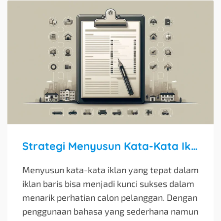
Strategi Menyusun Kata-Kata Iklan Baris yang Efektif
Menyusun kata-kata iklan yang tepat dalam
iklan baris bisa menjadi kunci sukses dalam
menarik perhatian calon pelanggan. Dengan
penggunaan bahasa yang sederhana namun