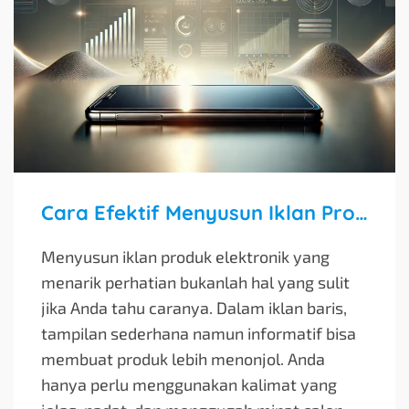
Cara Efektif Menyusun Iklan Produk Elektronik Agar Menarik
Menyusun iklan produk elektronik yang
menarik perhatian bukanlah hal yang sulit
jika Anda tahu caranya. Dalam iklan baris,
tampilan sederhana namun informatif bisa
membuat produk lebih menonjol. Anda
hanya perlu menggunakan kalimat yang