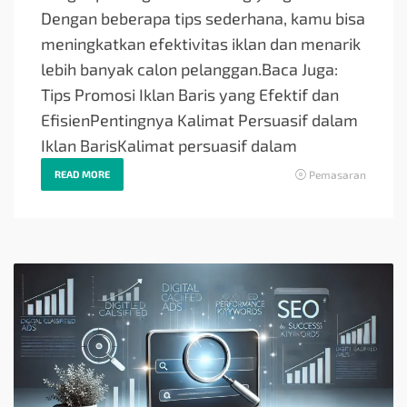
Dengan beberapa tips sederhana, kamu bisa
meningkatkan efektivitas iklan dan menarik
lebih banyak calon pelanggan.Baca Juga:
Tips Promosi Iklan Baris yang Efektif dan
EfisienPentingnya Kalimat Persuasif dalam
Iklan BarisKalimat persuasif dalam
READ MORE
Pemasaran