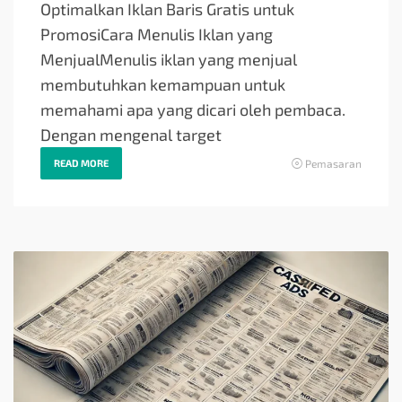
Optimalkan Iklan Baris Gratis untuk
PromosiCara Menulis Iklan yang
MenjualMenulis iklan yang menjual
membutuhkan kemampuan untuk
memahami apa yang dicari oleh pembaca.
Dengan mengenal target
READ MORE
Pemasaran