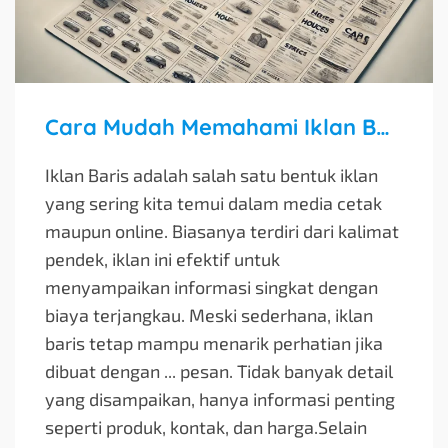
Cara Mudah Memahami Iklan Baris Pengertian dan Contohnya
Iklan Baris adalah salah satu bentuk iklan
yang sering kita temui dalam media cetak
maupun online. Biasanya terdiri dari kalimat
pendek, iklan ini efektif untuk
menyampaikan informasi singkat dengan
biaya terjangkau. Meski sederhana, iklan
baris tetap mampu menarik perhatian jika
dibuat dengan ... pesan. Tidak banyak detail
yang disampaikan, hanya informasi penting
seperti produk, kontak, dan harga.Selain