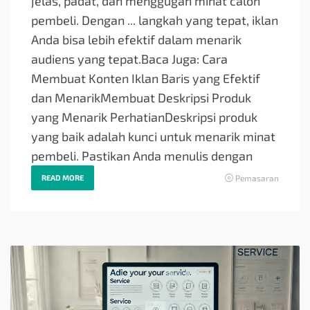
jelas, padat, dan menggugah minat calon
pembeli. Dengan ... langkah yang tepat, iklan
Anda bisa lebih efektif dalam menarik
audiens yang tepat.Baca Juga: Cara
Membuat Konten Iklan Baris yang Efektif
dan MenarikMembuat Deskripsi Produk
yang Menarik PerhatianDeskripsi produk
yang baik adalah kunci untuk menarik minat
pembeli. Pastikan Anda menulis dengan
READ MORE
Pemasaran