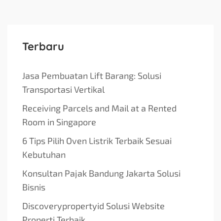
Terbaru
Jasa Pembuatan Lift Barang: Solusi
Transportasi Vertikal
Receiving Parcels and Mail at a Rented
Room in Singapore
6 Tips Pilih Oven Listrik Terbaik Sesuai
Kebutuhan
Konsultan Pajak Bandung Jakarta Solusi
Bisnis
Discoverypropertyid Solusi Website
Properti Terbaik