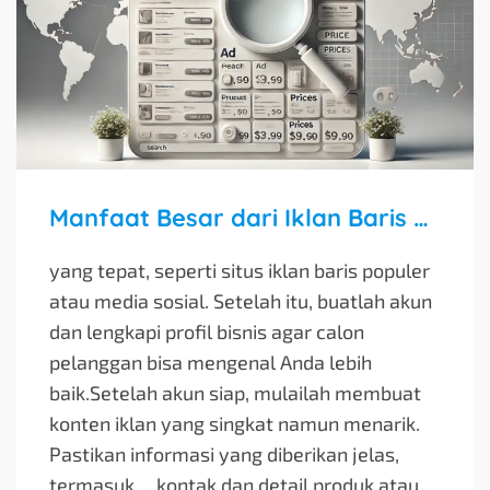
Manfaat Besar dari Iklan Baris Online untuk Bisnis Anda
yang tepat, seperti situs iklan baris populer
atau media sosial. Setelah itu, buatlah akun
dan lengkapi profil bisnis agar calon
pelanggan bisa mengenal Anda lebih
baik.Setelah akun siap, mulailah membuat
konten iklan yang singkat namun menarik.
Pastikan informasi yang diberikan jelas,
termasuk ... kontak dan detail produk atau