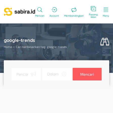
Pasang
Mencari
Account
Membandingkan
Menu
Iklan
google-trends
Home
Cari berdasarkan tag: google-trends
Mencari