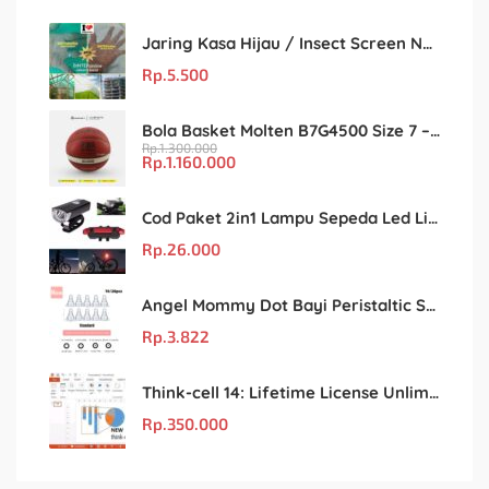
Jaring Kasa Hijau / Insect Screen Net – Kualitas Terjamin & Harga Eceran Terjangkau
Rp.
5.500
Bola Basket Molten B7G4500 Size 7 – Resmi FIBA & IBL
Rp.
1.300.000
Rp.
1.160.000
Cod Paket 2in1 Lampu Sepeda Led Light Depan Dan Belakang Rechargeable
Rp.
26.000
Angel Mommy Dot Bayi Peristaltic S/M/L/X-Cut / Puting Lebar Buram 10pcs
Rp.
3.822
Think-cell 14: Lifetime License Unlimited User untuk PowerPoint & Excel
Rp.
350.000