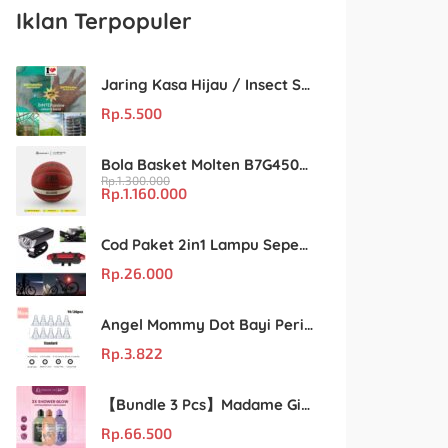
Iklan Terpopuler
Jaring Kasa Hijau / Insect Screen Net – Kualitas Terjamin & Harga Eceran Terjangkau
Rp.
5.500
Bola Basket Molten B7G4500 Size 7 – Resmi FIBA & IBL
Rp.
1.300.000
Rp.
1.160.000
Cod Paket 2in1 Lampu Sepeda Led Light Depan Dan Belakang Rechargeable
Rp.
26.000
Angel Mommy Dot Bayi Peristaltic S/M/L/X-Cut / Puting Lebar Buram 10pcs
Rp.
3.822
【Bundle 3 Pcs】Madame Gie Shower Glow – Solusi Perawatan Kulit dalam Satu Paket!
Rp.
66.500