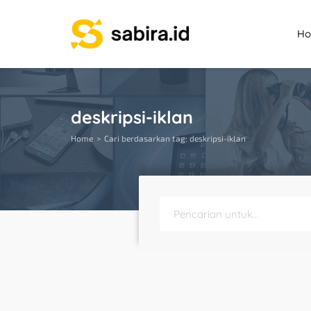
H
deskripsi-iklan
Home
Cari berdasarkan tag: deskripsi-iklan