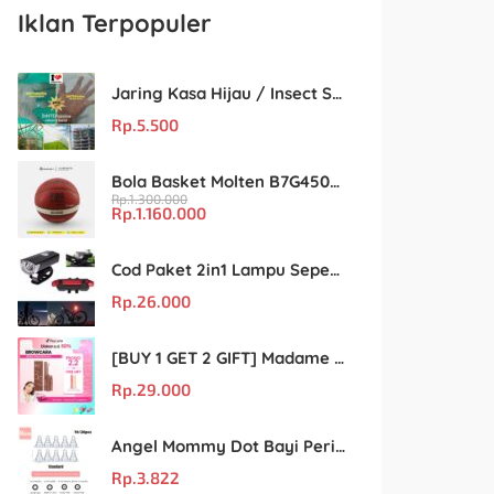
Iklan Terpopuler
Jaring Kasa Hijau / Insect Screen Net – Kualitas Terjamin & Harga Eceran Terjangkau
Rp.
5.500
Bola Basket Molten B7G4500 Size 7 – Resmi FIBA & IBL
Rp.
1.300.000
Rp.
1.160.000
Cod Paket 2in1 Lampu Sepeda Led Light Depan Dan Belakang Rechargeable
Rp.
26.000
[BUY 1 GET 2 GIFT] Madame Gie Beauty Shape Browcara
Rp.
29.000
Angel Mommy Dot Bayi Peristaltic S/M/L/X-Cut / Puting Lebar Buram 10pcs
Rp.
3.822