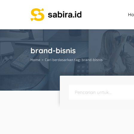
H
brand-bisnis
Home
Cari berdasarkan tag: brand-bisnis