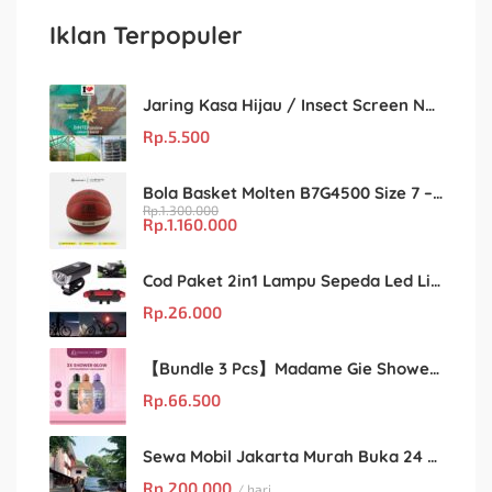
Iklan Terpopuler
Jaring Kasa Hijau / Insect Screen Net – Kualitas Terjamin & Harga Eceran Terjangkau
Rp.
5.500
Bola Basket Molten B7G4500 Size 7 – Resmi FIBA & IBL
Rp.
1.300.000
Rp.
1.160.000
Cod Paket 2in1 Lampu Sepeda Led Light Depan Dan Belakang Rechargeable
Rp.
26.000
【Bundle 3 Pcs】Madame Gie Shower Glow – Solusi Perawatan Kulit dalam Satu Paket!
Rp.
66.500
Sewa Mobil Jakarta Murah Buka 24 Jam : Kian Rental
Rp.
200.000
/ hari