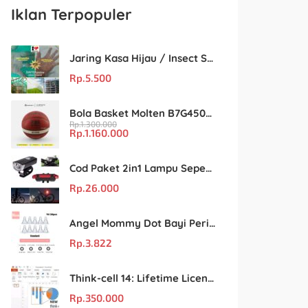
Iklan Terpopuler
Jaring Kasa Hijau / Insect Screen Net – Kualitas Terjamin & Harga Eceran Terjangkau
Rp.
5.500
Bola Basket Molten B7G4500 Size 7 – Resmi FIBA & IBL
Rp.
1.300.000
Rp.
1.160.000
Cod Paket 2in1 Lampu Sepeda Led Light Depan Dan Belakang Rechargeable
Rp.
26.000
Angel Mommy Dot Bayi Peristaltic S/M/L/X-Cut / Puting Lebar Buram 10pcs
Rp.
3.822
Think-cell 14: Lifetime License Unlimited User untuk PowerPoint & Excel
Rp.
350.000