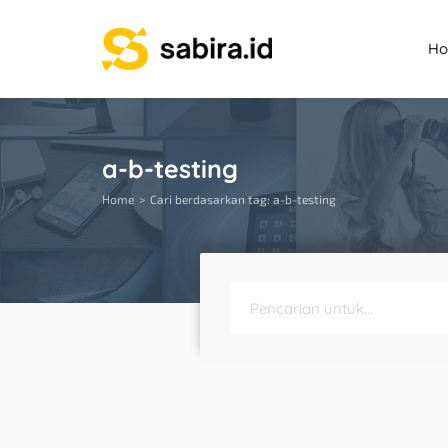
H
a-b-testing
Home
Cari berdasarkan tag: a-b-testing