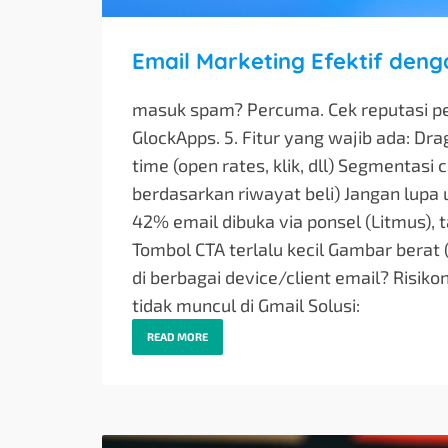
Email Marketing Efektif den
masuk spam? Percuma. Cek reputasi pe
GlockApps. 5. Fitur yang wajib ada: Dra
time (open rates, klik, dll) Segmentasi
berdasarkan riwayat beli) Jangan lupa u
42% email dibuka via ponsel (Litmus), 
Tombol CTA terlalu kecil Gambar berat 
di berbagai device/client email? Risik
tidak muncul di Gmail Solusi:
READ MORE