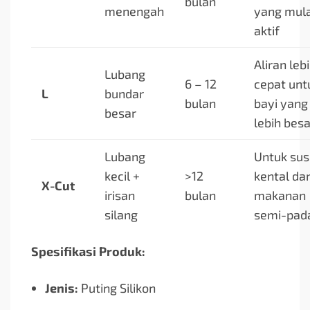
bulan
menengah
yang mula
aktif
Aliran leb
Lubang
6 – 12
cepat unt
L
bundar
bulan
bayi yang
besar
lebih besa
Lubang
Untuk sus
kecil +
>12
kental da
X-Cut
irisan
bulan
makanan
silang
semi-pad
Spesifikasi Produk:
Jenis:
Puting Silikon