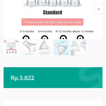
Rp.
3.822