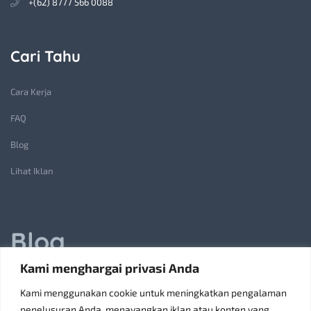
+(62) 8777 566 0088
Cari Tahu
Cara Kerja
FAQ
Blog
Lihat Iklan
Blog
Kami menghargai privasi Anda
Jasa Pembuatan Lift Barang: Solusi Transportasi Vertikal
Kami menggunakan cookie untuk meningkatkan pengalaman
Receiving Parcels and Mail at a Rented Room in Singapore
penelusuran Anda, menayangkan iklan atau konten yang