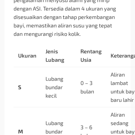
pengalaman menyusu alami yang mirip
dengan ASI. Tersedia dalam 4 ukuran yang
disesuaikan dengan tahap perkembangan
bayi, memastikan aliran susu yang tepat
dan mengurangi risiko kolik.
Jenis
Rentang
Ukuran
Keterang
Lubang
Usia
Aliran
Lubang
0 – 3
lambat
S
bundar
bulan
untuk bay
kecil
baru lahir
Aliran
Lubang
sedang
3 – 6
M
bundar
untuk bay