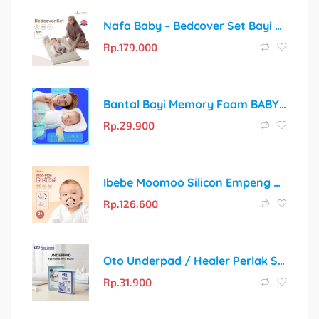
Nafa Baby – Bedcover Set Bayi Katun Premium Lengkap | Bantal, Guling & Selimut Alas Tidur Bayi Polos | Free Tas Penyimpanan
Rp.
179.000
Bantal Bayi Memory Foam BABY COMFY CLASSIC – Solusi Tidur Nyaman dan Cegah Kepala Peyang
Rp.
29.900
Ibebe Moomoo Silicon Empeng Bayi 0 Bln + Pacifier Anti Gigi Tonggos Orthodontic Dot Bayi Food Grade Bpa Free Empeng Bayi Pink8
Rp.
126.600
Oto Underpad / Healer Perlak Sekali Pakai 60×90 cm, Isi 10 Lembar
Rp.
31.900