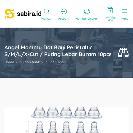
Pasang
Mencari
Account
Membandingkan
Menu
Iklan
Angel Mommy Dot Bayi Peristaltic
S/M/L/X-Cut / Puting Lebar Buram 10pcs
Home
Ibu dan Anak
Ibu dan Anak