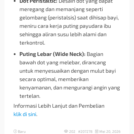
Dot Peristaltic:
Desain dot yang dapat
meregang dan memanjang seperti
gelombang (peristalsis) saat dihisap bayi,
meniru cara kerja puting payudara ibu
sehingga aliran susu lebih alami dan
terkontrol.
Puting Lebar (Wide Neck):
Bagian
bawah dot yang melebar, dirancang
untuk menyesuaikan dengan mulut bayi
secara optimal, memberikan
kenyamanan, dan mengurangi angin yang
tertelan.
Informasi Lebih Lanjut dan Pembelian
klik di sini
.
Baru
202 #207278
Mei 20, 2026