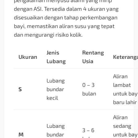
pengalaman menyusu alami yang mirip
dengan ASI. Tersedia dalam 4 ukuran yang
disesuaikan dengan tahap perkembangan
bayi, memastikan aliran susu yang tepat
dan mengurangi risiko kolik.
Jenis
Rentang
Ukuran
Keterang
Lubang
Usia
Aliran
Lubang
0 – 3
lambat
S
bundar
bulan
untuk bay
kecil
baru lahir
Aliran
Lubang
sedang
3 – 6
M
bundar
untuk bay