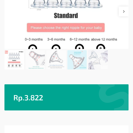
Rp.
3.822