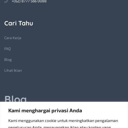
+(62) 8777 566 0088
Cari Tahu
Cara Kerja
FAQ
Blog
Lihat Iklan
Blog
Kami menghargai privasi Anda
Jasa Pembuatan Lift Barang: Solusi Transportasi Vertikal
Kami menggunakan cookie untuk meningkatkan pengalaman
Receiving Parcels and Mail at a Rented Room in Singapore
penelusuran Anda, menayangkan iklan atau konten yang