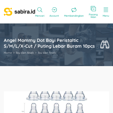
Pasang
Mencari
Account
Membandingkan
Menu
Iklan
Angel Mommy Dot Bayi Peristaltic
S/M/L/X-Cut / Puting Lebar Buram 10pcs
Home
Ibu dan Anak
Ibu dan Anak