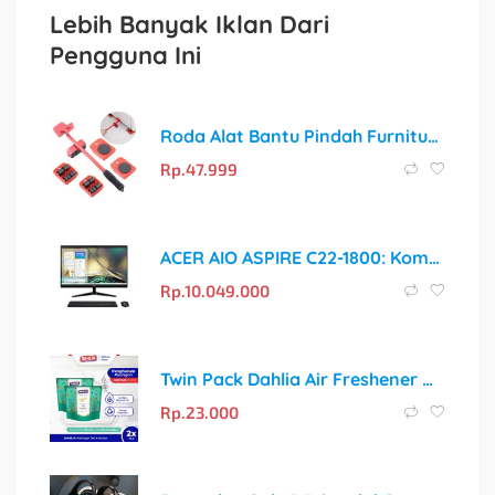
Lebih Banyak Iklan Dari
Pengguna Ini
Roda Alat Bantu Pindah Furnitur – Pindahkan Barang Berat dengan Sangat Mudah!
Rp.
47.999
ACER AIO ASPIRE C22-1800: Komputer All-in-One dengan Performa Intel Core i5
Rp.
10.049.000
Twin Pack Dahlia Air Freshener Heritage Series Teh Keraton Isi 1 75gr Pengharum Ruangan | Wangi Mewah, Menenangkan
Rp.
23.000