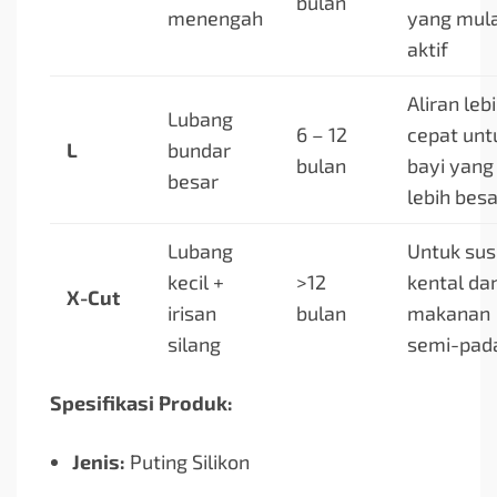
bulan
menengah
yang mula
aktif
Aliran leb
Lubang
6 – 12
cepat unt
L
bundar
bulan
bayi yang
besar
lebih besa
Lubang
Untuk sus
kecil +
>12
kental da
X-Cut
irisan
bulan
makanan
silang
semi-pad
Spesifikasi Produk:
Jenis:
Puting Silikon