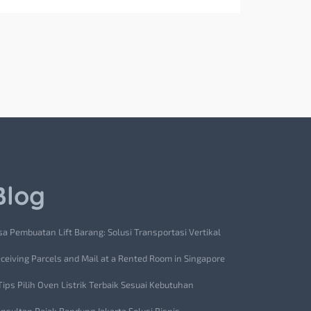
Blog
sa Pembuatan Lift Barang: Solusi Transportasi Vertikal
ceiving Parcels and Mail at a Rented Room in Singapore
Tips Pilih Oven Listrik Terbaik Sesuai Kebutuhan