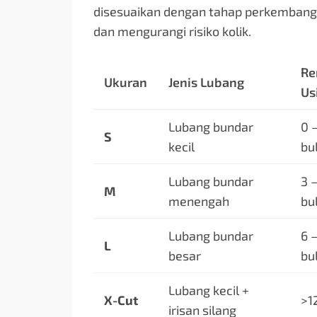
disesuaikan dengan tahap perkembanga
dan mengurangi risiko kolik.
Re
Ukuran
Jenis Lubang
Us
Lubang bundar
0 
S
kecil
bu
Lubang bundar
3 
M
menengah
bu
Lubang bundar
6 –
L
besar
bu
Lubang kecil +
X-Cut
>1
irisan silang