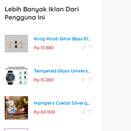
Lebih Banyak Iklan Dari
Pengguna Ini
Knop Knob Gitar Bass Elektrik Premium
Rp.
13.880
Tempered Glass Universal Pelindung Layar Smartwatch Bulat Anti Gores
Rp.
15.000
Hampers Coklat Silverqueen + Boneka/Botol untuk Setiap Momen Spesial
Rp.
60.000