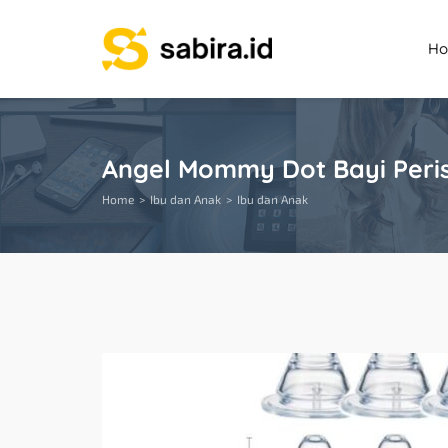
H
Angel Mommy Dot Bayi Peris
Home
Ibu dan Anak
Ibu dan Anak