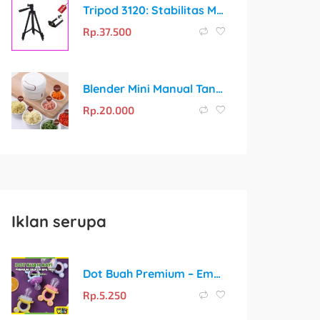
Tripod 3120: Stabilitas Maksimal untuk Kreativitas Tanpa Batas
Rp.
37.500
Blender Mini Manual Tangan / Speedy Chopper 170ML
Rp.
20.000
Iklan serupa
Dot Buah Premium – Empeng Pintar untuk MPASI Pertama Si Kecil
Rp.
5.250