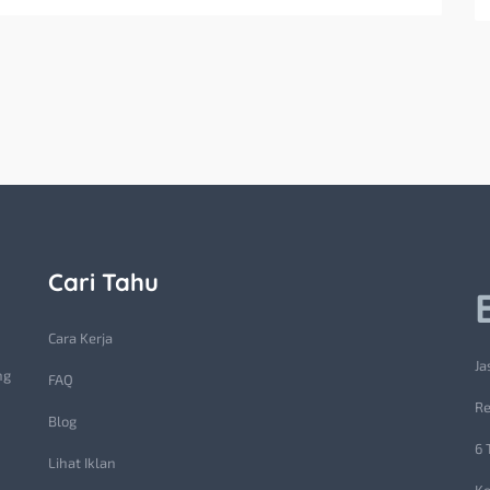
Cari Tahu
Cara Kerja
Ja
ng
FAQ
Re
Blog
6 
Lihat Iklan