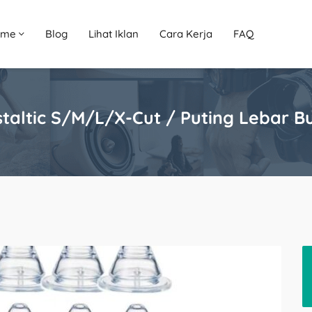
ome
Blog
Lihat Iklan
Cara Kerja
FAQ
taltic S/M/L/X-Cut / Puting Lebar B