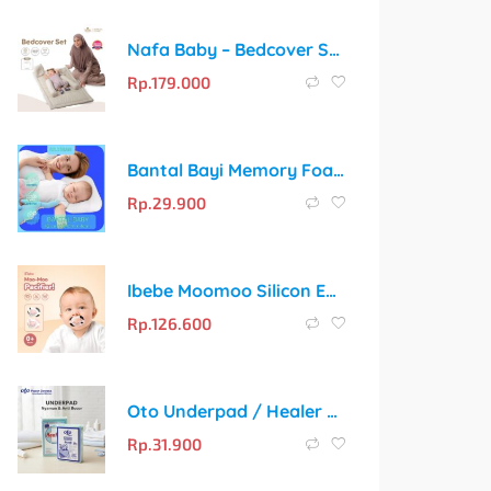
Nafa Baby – Bedcover Set Bayi Katun Premium Lengkap | Bantal, Guling & Selimut Alas Tidur Bayi Polos | Free Tas Penyimpanan
Rp.
179.000
Bantal Bayi Memory Foam BABY COMFY CLASSIC – Solusi Tidur Nyaman dan Cegah Kepala Peyang
Rp.
29.900
Ibebe Moomoo Silicon Empeng Bayi 0 Bln + Pacifier Anti Gigi Tonggos Orthodontic Dot Bayi Food Grade Bpa Free Empeng Bayi Pink8
Rp.
126.600
Oto Underpad / Healer Perlak Sekali Pakai 60×90 cm, Isi 10 Lembar
Rp.
31.900