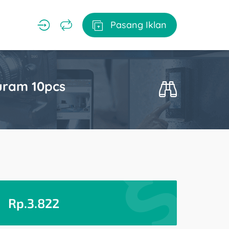
Pasang Iklan
uram 10pcs
Rp.
3.822