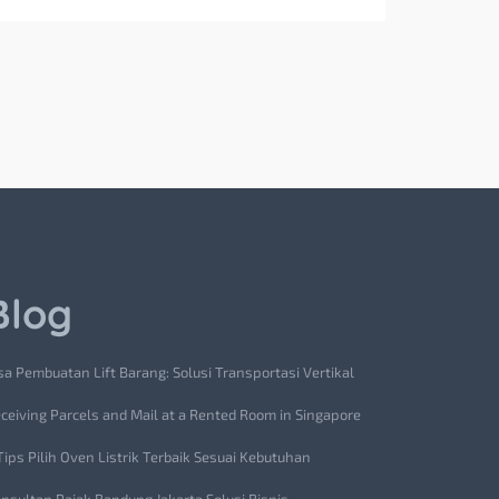
Blog
sa Pembuatan Lift Barang: Solusi Transportasi Vertikal
ceiving Parcels and Mail at a Rented Room in Singapore
Tips Pilih Oven Listrik Terbaik Sesuai Kebutuhan