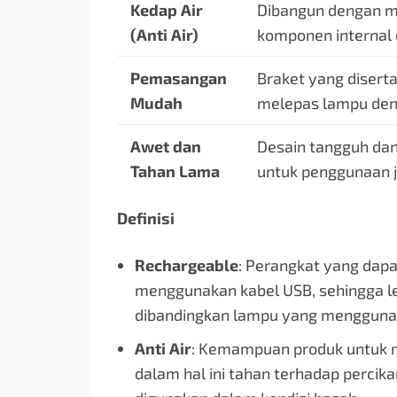
Kedap Air
Dibangun dengan ma
(Anti Air)
komponen internal d
Pemasangan
Braket yang dise
Mudah
melepas lampu den
Awet dan
Desain tangguh dan
Tahan Lama
untuk penggunaan 
Definisi
Rechargeable
: Perangkat yang dapat
menggunakan kabel USB, sehingga l
dibandingkan lampu yang menggunaka
Anti Air
: Kemampuan produk untuk me
dalam hal ini tahan terhadap percika