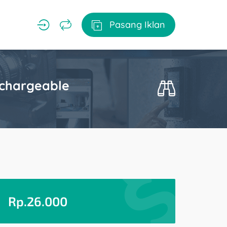
Pasang Iklan
echargeable
Rp.
26.000