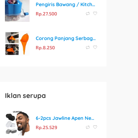
Pengiris Bawang / Kitchen Onion Slicer Murah
Rp.
27.500
Corong Panjang Serbaguna 28cm untuk Mobil & Motor
Rp.
8.250
Iklan serupa
6-2pcs Jawline Apen New Muscle Exercise Silikon Latihan Otot Rahang
Rp.
25.529