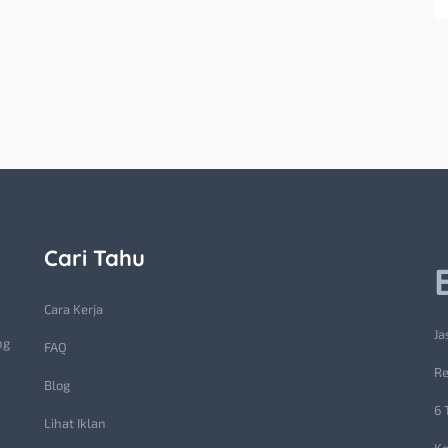
Cari Tahu
Cara Kerja
Ja
ng
FAQ
Re
Blog
6 
Lihat Iklan