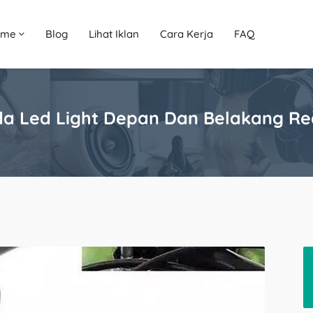
ome
Blog
Lihat Iklan
Cara Kerja
FAQ
da Led Light Depan Dan Belakang R