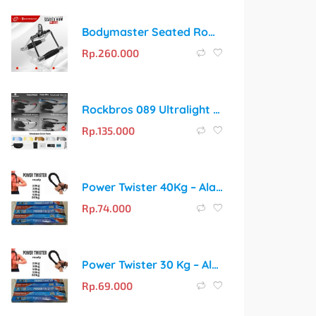
Bodymaster Seated Row Handle BM-A238 Cable Attachment Gym Fitness
Rp.
260.000
Rockbros 089 Ultralight Kacamata Sepeda Polarized Myopa 5 Lensa
Rp.
135.000
Power Twister 40Kg – Alat Fitness Portable Pembentuk Otot Profesional
Rp.
74.000
Power Twister 30 Kg – Alat Fitness Portable untuk Bentuk Tubuh Ideal
Rp.
69.000