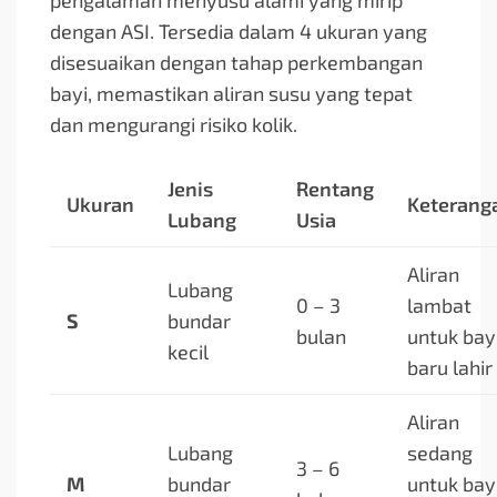
pengalaman menyusu alami yang mirip
dengan ASI. Tersedia dalam 4 ukuran yang
disesuaikan dengan tahap perkembangan
bayi, memastikan aliran susu yang tepat
dan mengurangi risiko kolik.
Jenis
Rentang
Ukuran
Keterang
Lubang
Usia
Aliran
Lubang
0 – 3
lambat
S
bundar
bulan
untuk bay
kecil
baru lahir
Aliran
Lubang
sedang
3 – 6
M
bundar
untuk bay