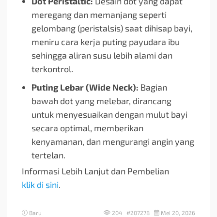
Dot Peristaltic:
Desain dot yang dapat
meregang dan memanjang seperti
gelombang (peristalsis) saat dihisap bayi,
meniru cara kerja puting payudara ibu
sehingga aliran susu lebih alami dan
terkontrol.
Puting Lebar (Wide Neck):
Bagian
bawah dot yang melebar, dirancang
untuk menyesuaikan dengan mulut bayi
secara optimal, memberikan
kenyamanan, dan mengurangi angin yang
tertelan.
Informasi Lebih Lanjut dan Pembelian
klik di sini
.
Baru
204 #207278
Mei 20, 2026