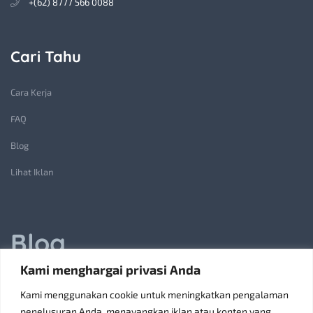
+(62) 8777 566 0088
Cari Tahu
Cara Kerja
FAQ
Blog
Lihat Iklan
Blog
Kami menghargai privasi Anda
Jasa Pembuatan Lift Barang: Solusi Transportasi Vertikal
Kami menggunakan cookie untuk meningkatkan pengalaman
Receiving Parcels and Mail at a Rented Room in Singapore
penelusuran Anda, menayangkan iklan atau konten yang