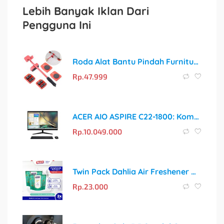
Lebih Banyak Iklan Dari
Pengguna Ini
Roda Alat Bantu Pindah Furnitur – Pindahkan Barang Berat dengan Sangat Mudah!
Rp.
47.999
ACER AIO ASPIRE C22-1800: Komputer All-in-One dengan Performa Intel Core i5
Rp.
10.049.000
Twin Pack Dahlia Air Freshener Heritage Series Teh Keraton Isi 1 75gr Pengharum Ruangan | Wangi Mewah, Menenangkan
Rp.
23.000