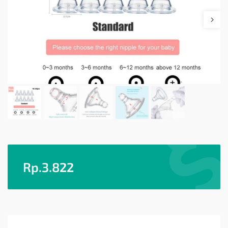
Rp.
3.822