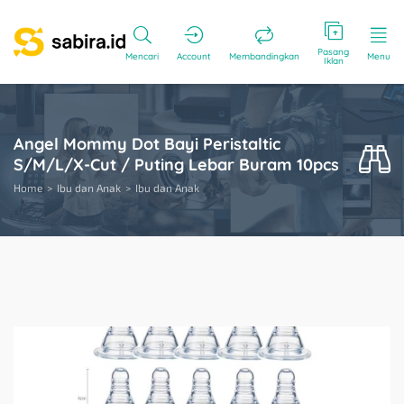
Pasang
Mencari
Account
Membandingkan
Menu
Iklan
Angel Mommy Dot Bayi Peristaltic
S/M/L/X-Cut / Puting Lebar Buram 10pcs
Home
Ibu dan Anak
Ibu dan Anak