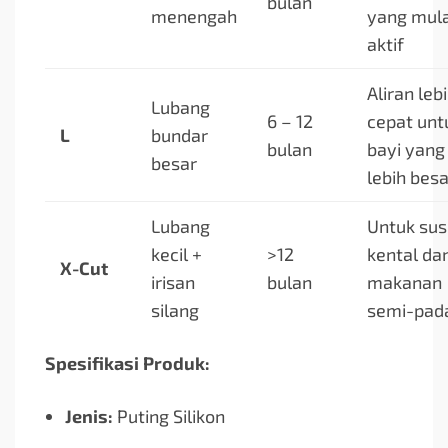
bulan
menengah
yang mula
aktif
Aliran leb
Lubang
6 – 12
cepat unt
L
bundar
bulan
bayi yang
besar
lebih besa
Lubang
Untuk sus
kecil +
>12
kental da
X-Cut
irisan
bulan
makanan
silang
semi-pad
Spesifikasi Produk:
Jenis:
Puting Silikon