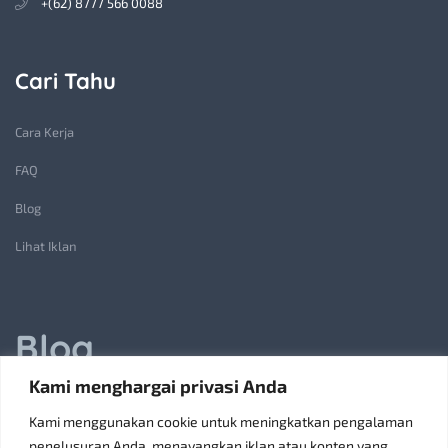
+(62) 8777 566 0088
Cari Tahu
Cara Kerja
FAQ
Blog
Lihat Iklan
Blog
Kami menghargai privasi Anda
Jasa Pembuatan Lift Barang: Solusi Transportasi Vertikal
Kami menggunakan cookie untuk meningkatkan pengalaman
Receiving Parcels and Mail at a Rented Room in Singapore
penelusuran Anda, menayangkan iklan atau konten yang