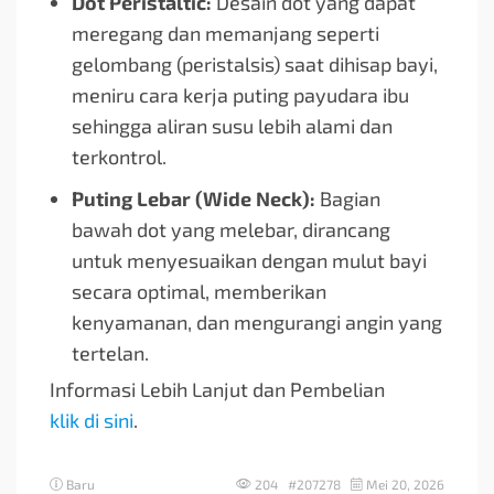
Dot Peristaltic:
Desain dot yang dapat
meregang dan memanjang seperti
gelombang (peristalsis) saat dihisap bayi,
meniru cara kerja puting payudara ibu
sehingga aliran susu lebih alami dan
terkontrol.
Puting Lebar (Wide Neck):
Bagian
bawah dot yang melebar, dirancang
untuk menyesuaikan dengan mulut bayi
secara optimal, memberikan
kenyamanan, dan mengurangi angin yang
tertelan.
Informasi Lebih Lanjut dan Pembelian
klik di sini
.
Baru
204 #207278
Mei 20, 2026