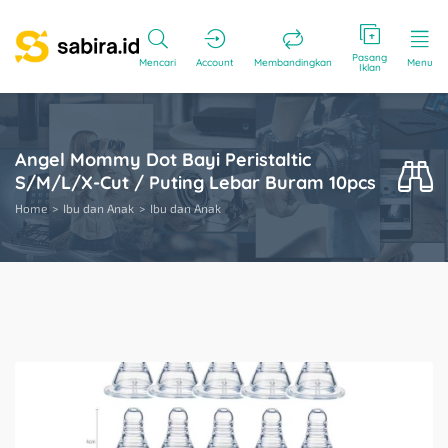
Pasang
Mencari
Account
Membandingkan
Menu
Iklan
Angel Mommy Dot Bayi Peristaltic
S/M/L/X-Cut / Puting Lebar Buram 10pcs
Home
Ibu dan Anak
Ibu dan Anak