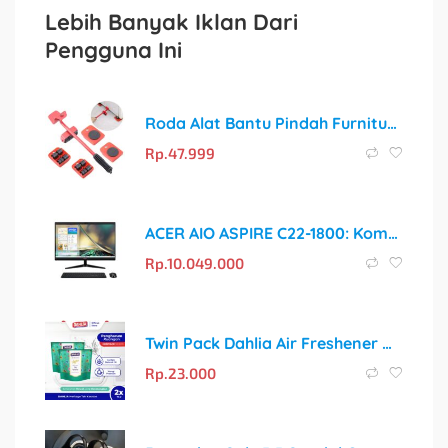
Lebih Banyak Iklan Dari
Pengguna Ini
Roda Alat Bantu Pindah Furnitur – Pindahkan Barang Berat dengan Sangat Mudah!
Rp.
47.999
ACER AIO ASPIRE C22-1800: Komputer All-in-One dengan Performa Intel Core i5
Rp.
10.049.000
Twin Pack Dahlia Air Freshener Heritage Series Teh Keraton Isi 1 75gr Pengharum Ruangan | Wangi Mewah, Menenangkan
Rp.
23.000