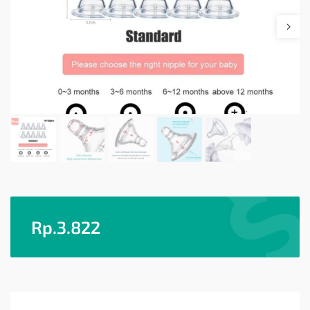
Rp.
3.822