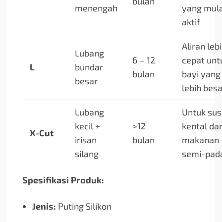
bulan
menengah
yang mula
aktif
Aliran leb
Lubang
6 – 12
cepat unt
L
bundar
bulan
bayi yang
besar
lebih besa
Lubang
Untuk sus
kecil +
>12
kental da
X-Cut
irisan
bulan
makanan
silang
semi-pad
Spesifikasi Produk:
Jenis:
Puting Silikon