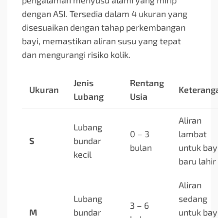
pengalaman menyusu alami yang mirip
dengan ASI. Tersedia dalam 4 ukuran yang
disesuaikan dengan tahap perkembangan
bayi, memastikan aliran susu yang tepat
dan mengurangi risiko kolik.
Jenis
Rentang
Ukuran
Keterang
Lubang
Usia
Aliran
Lubang
0 – 3
lambat
S
bundar
bulan
untuk bay
kecil
baru lahir
Aliran
Lubang
sedang
3 – 6
M
bundar
untuk bay