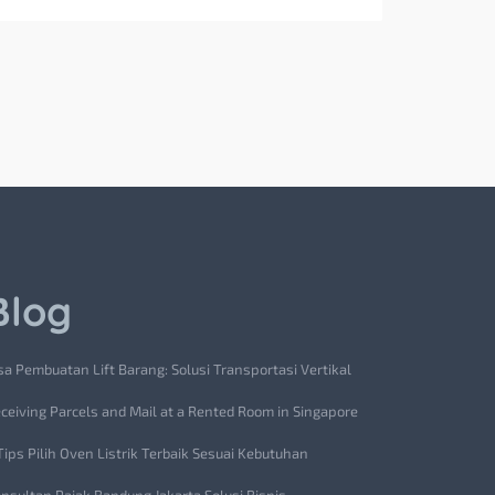
Blog
sa Pembuatan Lift Barang: Solusi Transportasi Vertikal
ceiving Parcels and Mail at a Rented Room in Singapore
Tips Pilih Oven Listrik Terbaik Sesuai Kebutuhan