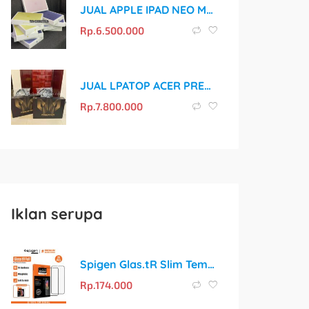
JUAL APPLE IPAD NEO MURAH DAN ORIGINAL
Rp.
6.500.000
JUAL LPATOP ACER PREDATOR BLACK MARKET MURAH DAN ORIGINAL
Rp.
7.800.000
Iklan serupa
Spigen Glas.tR Slim Tempered Glass Full Cover untuk iPhone 11 / Pro / Max / Xs Max / Xs / XR / X
Rp.
174.000