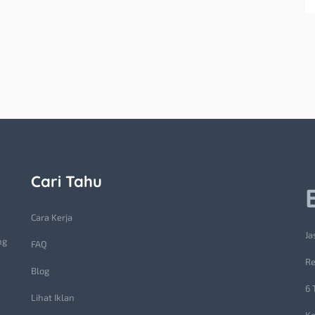
Cari Tahu
Cara Kerja
Ja
ng
FAQ
Re
Blog
6 
Lihat Iklan