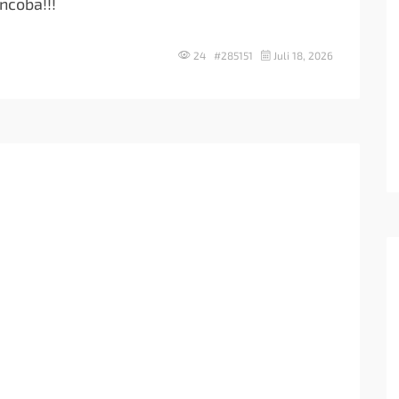
ncoba!!!
24 #285151
Juli 18, 2026