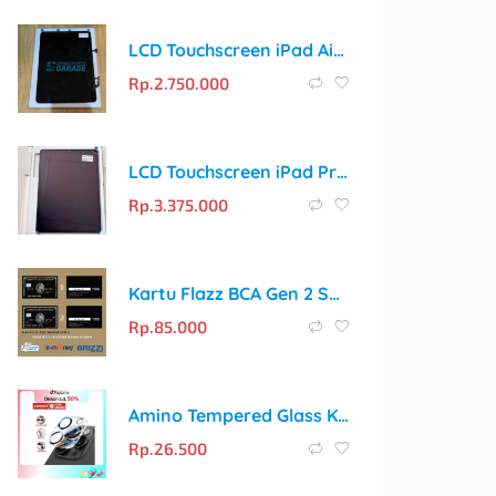
LCD Touchscreen iPad Air 4 A2324 / A2072 / A2325 / A2316 Original
Rp.
2.750.000
LCD Touchscreen iPad Pro 11 2020 A2228 / A2068 / A2230 / A2231 Original
Rp.
3.375.000
Kartu Flazz BCA Gen 2 Saldo 0 / Cetak Custom Sesuai Keinginan
Rp.
85.000
Amino Tempered Glass Kamera Screen Protector: Lindungi Lensa Kamera iPhone Anda dengan Sempurna
Rp.
26.500