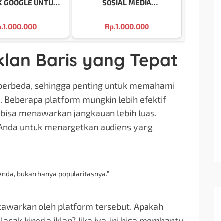
K GOOGLE UNTUK
SOSIAL MEDIA
BRANDING
PROFESIONAL DI MALANG
.
1.000.000
Rp.
1.000.000
klan Baris yang Tepat
g berbeda, sehingga penting untuk memahami
. Beberapa platform mungkin lebih efektif
n bisa menawarkan jangkauan lebih luas.
 Anda untuk menargetkan audiens yang
Anda, bukan hanya popularitasnya.”
 ditawarkan oleh platform tersebut. Apakah
cak kinerja iklan? Jika iya, ini bisa membantu