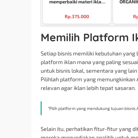
memperbaiki materi iklan
ORGANI
tersebut agar lebih efektif
Rp.
375.000
Rp
dan profesional. Berikut
hasil perbaikannya:
Memilih Platform I
Setiap bisnis memiliki kebutuhan yan
platform iklan mana yang paling sesuai
untuk bisnis lokal, sementara yang lai
Pilihlah platform yang memungkinkan
relevan agar iklan lebih tepat sasaran.
“Pilih platform yang mendukung tujuan bisnis 
Selain itu, perhatikan fitur-fitur yang
mereka menyediakan analitik untuk mela