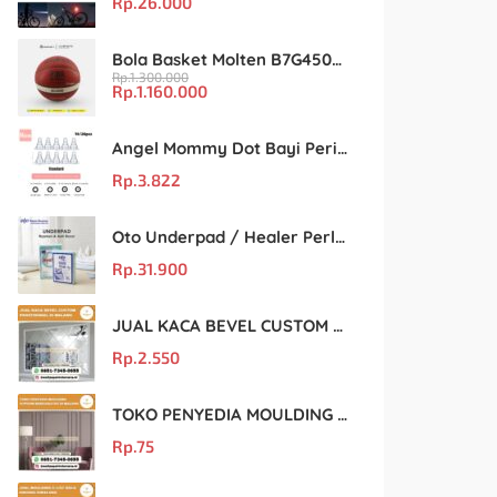
Rp.
26.000
Bola Basket Molten B7G4500 Size 7 – Resmi FIBA & IBL
Rp.
1.300.000
Rp.
1.160.000
Angel Mommy Dot Bayi Peristaltic S/M/L/X-Cut / Puting Lebar Buram 10pcs
Rp.
3.822
Oto Underpad / Healer Perlak Sekali Pakai 60×90 cm, Isi 10 Lembar
Rp.
31.900
JUAL KACA BEVEL CUSTOM PROFESIONAL DI MALANG
Rp.
2.550
TOKO PENYEDIA MOULDING GYPSUM BERKUALITAS DI MALANG
Rp.
75