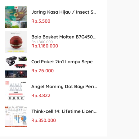
Jaring Kasa Hijau / Insect Screen Net – Kualitas Terjamin & Harga Eceran Terjangkau
Rp.
5.500
Bola Basket Molten B7G4500 Size 7 – Resmi FIBA & IBL
Rp.
1.300.000
Rp.
1.160.000
Cod Paket 2in1 Lampu Sepeda Led Light Depan Dan Belakang Rechargeable
Rp.
26.000
Angel Mommy Dot Bayi Peristaltic S/M/L/X-Cut / Puting Lebar Buram 10pcs
Rp.
3.822
Think-cell 14: Lifetime License Unlimited User untuk PowerPoint & Excel
Rp.
350.000