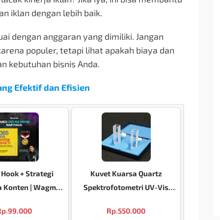
 iklan dengan lebih baik.
suai dengan anggaran yang dimiliki. Jangan
rena populer, tetapi lihat apakah biaya dan
n kebutuhan bisnis Anda.
ng Efektif dan Efisien
 Hook + Strategi
Kuvet Kuarsa Quartz
 Konten | Wagmi
Spektrofotometri UV-Vis
ueprint | Rahasia
untuk Hasil Analisis yang
Rp.
99.000
Rp.
550.000
ngsung Fyp By Leo
Akurat