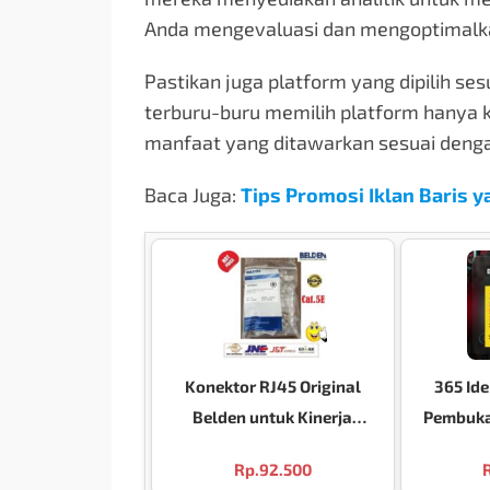
Anda mengevaluasi dan mengoptimalkan
Pastikan juga platform yang dipilih se
terburu-buru memilih platform hanya ka
manfaat yang ditawarkan sesuai denga
Baca Juga:
Tips Promosi Iklan Baris ya
Konektor RJ45 Original
365 Ide
Belden untuk Kinerja
Pembuka
Jaringan Optimal
Hook Bl
Rp.
92.500
Video La