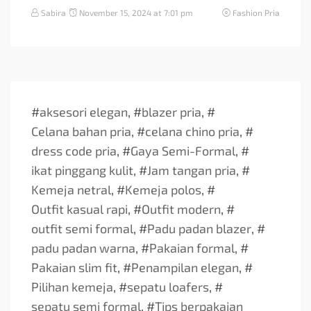
Sabira
November 15, 2024 at 7:01 pm
Fashion Pria
#
aksesori elegan
, #
blazer pria
, #
Celana bahan pria
, #
celana chino pria
, #
dress code pria
, #
Gaya Semi-Formal
, #
ikat pinggang kulit
, #
Jam tangan pria
, #
Kemeja netral
, #
Kemeja polos
, #
Outfit kasual rapi
, #
Outfit modern
, #
outfit semi formal
, #
Padu padan blazer
, #
padu padan warna
, #
Pakaian formal
, #
Pakaian slim fit
, #
Penampilan elegan
, #
Pilihan kemeja
, #
sepatu loafers
, #
sepatu semi formal
, #
Tips berpakaian