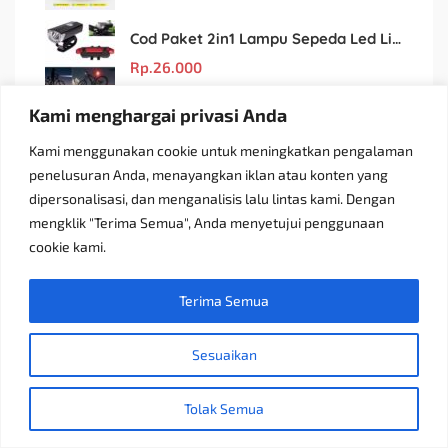
Cod Paket 2in1 Lampu Sepeda Led Light Depan Dan Belakang Rechargeable
Rp.
26.000
Kami menghargai privasi Anda
[BUY 1 GET 2 GIFT] Madame Gie Beauty Shape Browcara
Rp.
29.000
Kami menggunakan cookie untuk meningkatkan pengalaman
penelusuran Anda, menayangkan iklan atau konten yang
Angel Mommy Dot Bayi Peristaltic S/M/L/X-Cut / Puting Lebar Buram 10pcs
dipersonalisasi, dan menganalisis lalu lintas kami. Dengan
mengklik "Terima Semua", Anda menyetujui penggunaan
Rp.
3.822
cookie kami.
Terima Semua
Sesuaikan
Iklan Terbaru
Tolak Semua
SUMITOMO Z2C Second