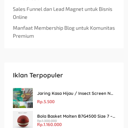
Sales Funnel dan Lead Magnet untuk Bisnis
Online
Manfaat Membership Blog untuk Komunitas
Premium
Iklan Terpopuler
Jaring Kasa Hijau / Insect Screen Net – Kualitas Terjamin & Harga Eceran Terjangkau
Rp.
5.500
Bola Basket Molten B7G4500 Size 7 – Resmi FIBA & IBL
Rp.
1.300.000
Rp.
1.160.000