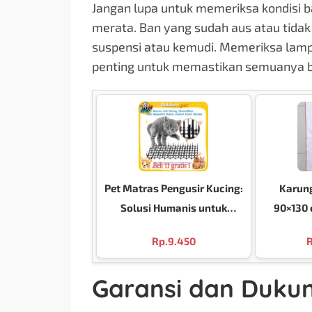
Jangan lupa untuk memeriksa kondisi 
merata. Ban yang sudah aus atau tidak
suspensi atau kemudi. Memeriksa lampu
penting untuk memastikan semuanya be
Pet Matras Pengusir Kucing:
Karun
Solusi Humanis untuk
90×130 
Taman dan Rumah Anda
Se
Rp.
9.450
R
Garansi dan Duku