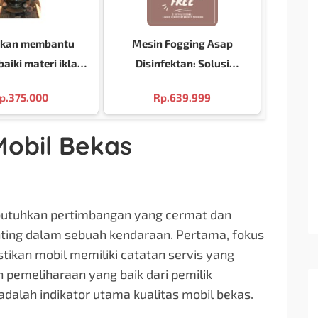
akan membantu
Mesin Fogging Asap
iki materi iklan
Disinfektan: Solusi
agar lebih efektif
Sterilisasi yang Efektif dan
p.
375.000
Rp.
639.999
fesional. Berikut
Praktis
 perbaikannya:
Mobil Bekas
butuhkan pertimbangan yang cermat dan
ting dalam sebuah kendaraan. Pertama, fokus
stikan mobil memiliki catatan servis yang
 pemeliharaan yang baik dari pemilik
dalah indikator utama kualitas mobil bekas.