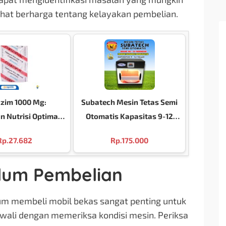
ihat berharga tentang kelayakan pembelian.
zim 1000 Mg:
Subatech Mesin Tetas Semi
 Nutrisi Optimal
Otomatis Kapasitas 9-12
ndisi Kekurangan
Telur Ayam Bebek Burung
Rp.
27.682
Rp.
175.000
itamin B12
Pengaturan Suhu Otomatis
Digital Terpercaya Brand No
elum Pembelian
1 Di Indonesia
um membeli mobil bekas sangat penting untuk
wali dengan memeriksa kondisi mesin. Periksa