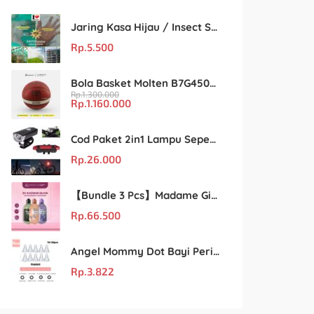
Jaring Kasa Hijau / Insect Screen Net – Kualitas Terjamin & Harga Eceran Terjangkau
Rp.
5.500
Bola Basket Molten B7G4500 Size 7 – Resmi FIBA & IBL
Rp.
1.300.000
Rp.
1.160.000
Cod Paket 2in1 Lampu Sepeda Led Light Depan Dan Belakang Rechargeable
Rp.
26.000
【Bundle 3 Pcs】Madame Gie Shower Glow – Solusi Perawatan Kulit dalam Satu Paket!
Rp.
66.500
Angel Mommy Dot Bayi Peristaltic S/M/L/X-Cut / Puting Lebar Buram 10pcs
Rp.
3.822