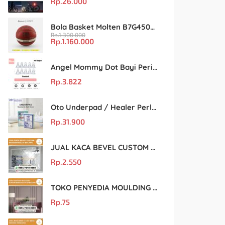
Rp.
26.000
Bola Basket Molten B7G4500 Size 7 – Resmi FIBA & IBL
Rp.
1.300.000
Rp.
1.160.000
Angel Mommy Dot Bayi Peristaltic S/M/L/X-Cut / Puting Lebar Buram 10pcs
Rp.
3.822
Oto Underpad / Healer Perlak Sekali Pakai 60×90 cm, Isi 10 Lembar
Rp.
31.900
JUAL KACA BEVEL CUSTOM PROFESIONAL DI MALANG
Rp.
2.550
TOKO PENYEDIA MOULDING GYPSUM BERKUALITAS DI MALANG
Rp.
75