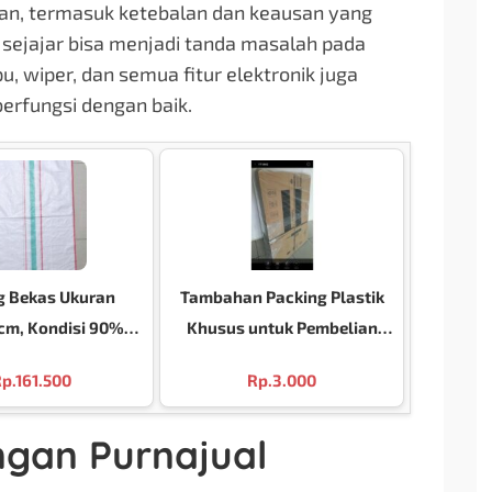
ban, termasuk ketebalan dan keausan yang
 sejajar bisa menjadi tanda masalah pada
, wiper, dan semua fitur elektronik juga
rfungsi dengan baik.
g Bekas Ukuran
Tambahan Packing Plastik
cm, Kondisi 90%
Khusus untuk Pembelian
perti Baru!
Kardus Bekas
p.
161.500
Rp.
3.000
ngan Purnajual