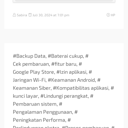
Sabira
Juli 30, 2024 at 7:01 pm
HP
#
Backup Data
, #
Baterai cukup
, #
Cek pembaruan
, #
fitur baru
, #
Google Play Store
, #
Izin aplikasi
, #
Jaringan Wi-Fi
, #
Keamanan Android
, #
Keamanan Siber
, #
Kompatibilitas aplikasi
, #
kunci layar
, #
Lindungi perangkat
, #
Pembaruan sistem
, #
Pengalaman Penggunaan
, #
Peningkatan Performa
, #
Perlindungan ekstra
, #
Proses pembaruan
, #