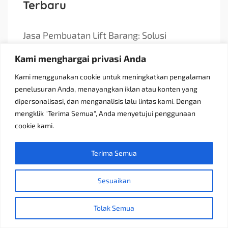
Terbaru
Jasa Pembuatan Lift Barang: Solusi
Transportasi Vertikal
Kami menghargai privasi Anda
Receiving Parcels and Mail at a Rented
Kami menggunakan cookie untuk meningkatkan pengalaman
Room in Singapore
penelusuran Anda, menayangkan iklan atau konten yang
dipersonalisasi, dan menganalisis lalu lintas kami. Dengan
6 Tips Pilih Oven Listrik Terbaik Sesuai
mengklik "Terima Semua", Anda menyetujui penggunaan
Kebutuhan
cookie kami.
Konsultan Pajak Bandung Jakarta Solusi
Bisnis
Terima Semua
Discoverypropertyid Solusi Website
Sesuaikan
Properti Terbaik
Platform Terlengkap untuk Jual Beli, Sewa,
Tolak Semua
dan Konsultasi