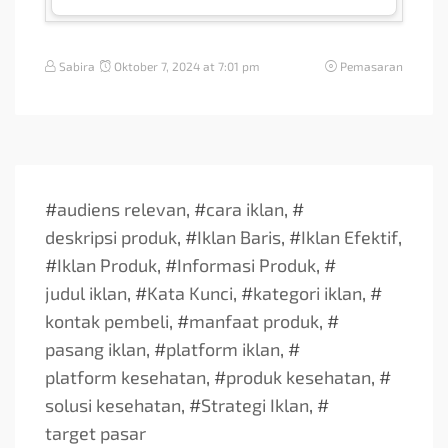
Sabira
Oktober 7, 2024 at 7:01 pm
Pemasaran
#
audiens relevan
, #
cara iklan
, #
deskripsi produk
, #
Iklan Baris
, #
Iklan Efektif
,
#
Iklan Produk
, #
Informasi Produk
, #
judul iklan
, #
Kata Kunci
, #
kategori iklan
, #
kontak pembeli
, #
manfaat produk
, #
pasang iklan
, #
platform iklan
, #
platform kesehatan
, #
produk kesehatan
, #
solusi kesehatan
, #
Strategi Iklan
, #
target pasar