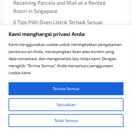
Receiving Parcels and Mail at a Rented
Room in Singapore
6 Tips Pilih Oven Listrik Terbaik Sesuai
Kebutuhan
Kami menghargai privasi Anda
Konsultan Pajak Bandung Jakarta Solusi
Kami menggunakan cookie untuk meningkatkan pengalaman
Bisnis
penelusuran Anda, menayangkan iklan atau konten yang
dipersonalisasi, dan menganalisis lalu lintas kami. Dengan
Discoverypropertyid Solusi Website
mengklik "Terima Semua", Anda menyetujui penggunaan
Properti Terbaik
cookie kami.
Platform Terlengkap untuk Jual Beli, Sewa,
dan Konsultasi
Terima Semua
Perbandingan Docker Compose dan Podman
Sesuaikan
Compose
Perbedaan Data Analyst dan Data Scientist
Tolak Semua
di Indonesia