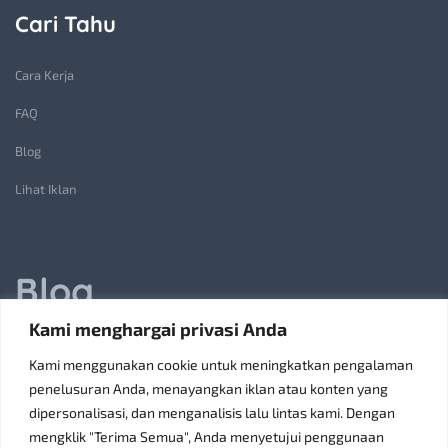
Cari Tahu
Cara Kerja
FAQ
Blog
Lihat Iklan
Blog
Kami menghargai privasi Anda
Jasa Pembuatan Lift Barang: Solusi Transportasi Vertikal
Kami menggunakan cookie untuk meningkatkan pengalaman
Receiving Parcels and Mail at a Rented Room in Singapore
penelusuran Anda, menayangkan iklan atau konten yang
dipersonalisasi, dan menganalisis lalu lintas kami. Dengan
6 Tips Pilih Oven Listrik Terbaik Sesuai Kebutuhan
mengklik "Terima Semua", Anda menyetujui penggunaan