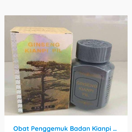
Obat Penggemuk Badan Kianpi Pil Bandung O82241O87391