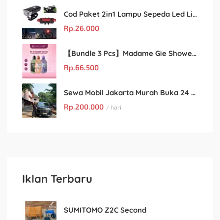
Cod Paket 2in1 Lampu Sepeda Led Light Depan Dan Belakang Rechargeable
Rp.
26.000
【Bundle 3 Pcs】Madame Gie Shower Glow – Solusi Perawatan Kulit dalam Satu Paket!
Rp.
66.500
Sewa Mobil Jakarta Murah Buka 24 Jam : Kian Rental
Rp.
200.000
/ hari
Iklan Terbaru
SUMITOMO Z2C Second