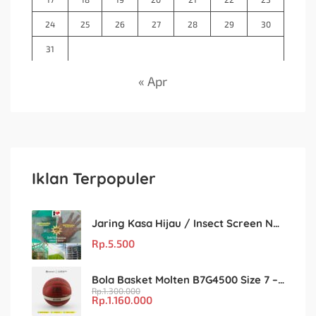
24
25
26
27
28
29
30
31
« Apr
Iklan Terpopuler
Jaring Kasa Hijau / Insect Screen Net – Kualitas Terjamin & Harga Eceran Terjangkau
Rp.
5.500
Bola Basket Molten B7G4500 Size 7 – Resmi FIBA & IBL
Rp.
1.300.000
Rp.
1.160.000