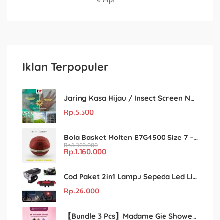
Iklan Terpopuler
Jaring Kasa Hijau / Insect Screen Net – Kualitas Terjamin & Harga Eceran Terjangkau
Rp.
5.500
Bola Basket Molten B7G4500 Size 7 – Resmi FIBA & IBL
Rp.
1.300.000
Rp.
1.160.000
Cod Paket 2in1 Lampu Sepeda Led Light Depan Dan Belakang Rechargeable
Rp.
26.000
【Bundle 3 Pcs】Madame Gie Shower Glow – Solusi Perawatan Kulit dalam Satu Paket!