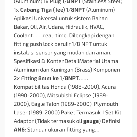
(Aluminum) 1x Plug 1/
8NPT
(Stainless Steel)
1x
Cabang Tiga
(Tee) 1/
8NPT
(Aluminum)
Aplikasi Universal untuk sistem Bahan
Bakar, Oli, Air, Udara, Hidraulik, HVAC,
Coolant….
…real-time. Dilengkapi dengan
fitting push lock berulir 1/8 NPT untuk
instalasi sensor yang mudah dan aman.
Spesifikasi & KontenDetailMaterial Utama
Aluminum dan Kuningan (Brass) Komponen
2x Fitting
8mm ke
1/
8NPT
…
…
Kompatibilitas Honda (1988-2000), Acura
(1990-2000), Mitsubishi Eclipse (1989-
2000), Eagle Talon (1989-2000), Plymouth
Laser (1989-2000) Paket Termasuk 1 Set Kit
Adaptor (Tidak termasuk oli
gauge
) Definisi
AN6
: Standar ukuran fitting yang…