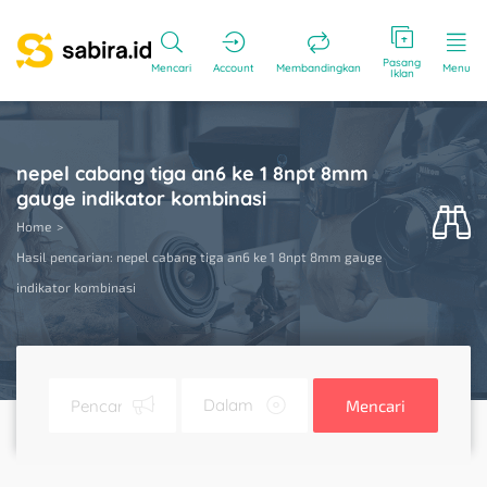
Pasang
Mencari
Account
Membandingkan
Menu
Iklan
nepel cabang tiga an6 ke 1 8npt 8mm
gauge indikator kombinasi
Home
Hasil pencarian: nepel cabang tiga an6 ke 1 8npt 8mm gauge
indikator kombinasi
Mencari