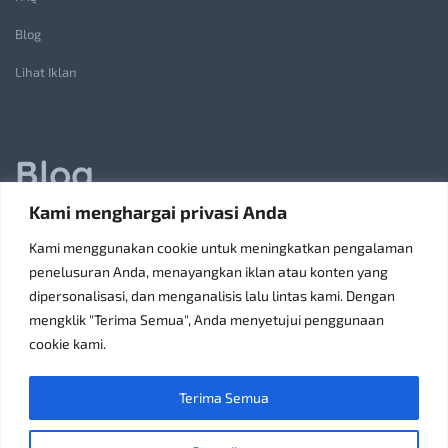
Blog
Lihat Iklan
Blog
Kami menghargai privasi Anda
Jasa Pembuatan Lift Barang: Solusi Transportasi Vertikal
Kami menggunakan cookie untuk meningkatkan pengalaman
Receiving Parcels and Mail at a Rented Room in Singapore
penelusuran Anda, menayangkan iklan atau konten yang
dipersonalisasi, dan menganalisis lalu lintas kami. Dengan
6 Tips Pilih Oven Listrik Terbaik Sesuai Kebutuhan
mengklik "Terima Semua", Anda menyetujui penggunaan
Konsultan Pajak Bandung Jakarta Solusi Bisnis
cookie kami.
Discoverypropertyid Solusi Website Properti Terbaik
Terima Semua