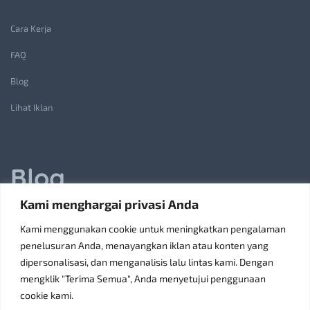
Cara Kerja
FAQ
Blog
Lihat Iklan
Blog
Kami menghargai privasi Anda
Jasa Pembuatan Lift Barang: Solusi Transportasi Vertikal
Kami menggunakan cookie untuk meningkatkan pengalaman
Receiving Parcels and Mail at a Rented Room in Singapore
penelusuran Anda, menayangkan iklan atau konten yang
dipersonalisasi, dan menganalisis lalu lintas kami. Dengan
6 Tips Pilih Oven Listrik Terbaik Sesuai Kebutuhan
mengklik "Terima Semua", Anda menyetujui penggunaan
Konsultan Pajak Bandung Jakarta Solusi Bisnis
cookie kami.