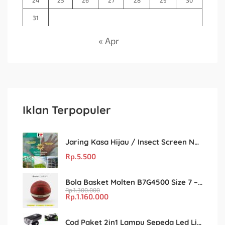
31
« Apr
Iklan Terpopuler
Jaring Kasa Hijau / Insect Screen Net – Kualitas Terjamin & Harga Eceran Terjangkau
Rp.
5.500
Bola Basket Molten B7G4500 Size 7 – Resmi FIBA & IBL
Rp.
1.300.000
Rp.
1.160.000
Cod Paket 2in1 Lampu Sepeda Led Light Depan Dan Belakang Rechargeable