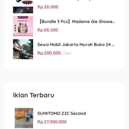
Rp.
26.000
【Bundle 3 Pcs】Madame Gie Shower Glow – Solusi Perawatan Kulit dalam Satu Paket!
Rp.
66.500
Sewa Mobil Jakarta Murah Buka 24 Jam : Kian Rental
Rp.
200.000
/ hari
Iklan Terbaru
SUMITOMO Z2C Second
Rp.
27.000.000