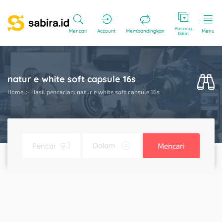
Pasang
Mencari
Account
Membandingkan
Menu
Iklan
natur e white soft capsule 16s
Home
Hasil pencarian: natur e white soft capsule 16s
Mencari