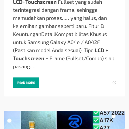
LCD
+
Touchscreen
Fullset yang sudah
terintegrasi dengan frame, sehingga
memudahkan proses…
…yang halus, dan
kejernihan gambar seperti baru. Fitur &
KeuntunganDetailKompatibilitas Khusus
untuk Samsung Galaxy A04e / A042F
(Pastikan model Anda sesuai). Tipe
LCD
+
Touchscreen
+ Frame (Fullset/Combo) siap
pasang….
READ MORE