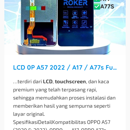
LCD 0P A57 2022 / A17 / A77s Fullset Touchscreen Premium Glass
…terdiri dari
LCD
,
touchscreen
, dan kaca
premium yang telah terpasang rapi,
sehingga memudahkan proses instalasi dan
memberikan hasil yang sempurna seperti
layar original.
SpesifikasiDetailKompatibilitas OPPO A57
(2020 & 2022), OPPO…
…A17, OPPO A77s