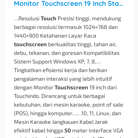
Monitor Touchscreen 19 Inch Standing Pendek NW (FB19TCD)
…Resolusi
Touch
Presisi tinggi, mendukung
berbagai resolusi termasuk 1024×768 dan
1440×900 Ketahanan Layar Kaca
touchscreen
berkualitas tinggi, tahan air,
debu, tekanan, dan goresan Kompatibilitas
Sistem Support Windows XP, 7, 8,…
Tingkatkan efisiensi kerja dan berikan
pengalaman interaksi yang lebih intuitif
dengan Monitor
Touchscreen
19 inch dari
Touchindo. Dirancang untuk berbagai
kebutuhan, dari mesin karaoke, point of sale
(POS), hingga komputer…
…10, 11, Linux, dan
Mesin Karaoke Jangkauan Kabel Jarak
efektif kabel hingga
50
meter Interface VGA