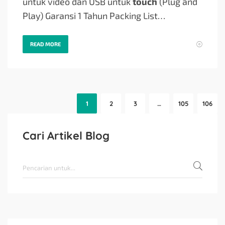
untuk video dan USB untuk
touch
(Plug and
Play) Garansi 1 Tahun Packing List…
READ MORE
1
2
3
…
105
106
Cari Artikel Blog