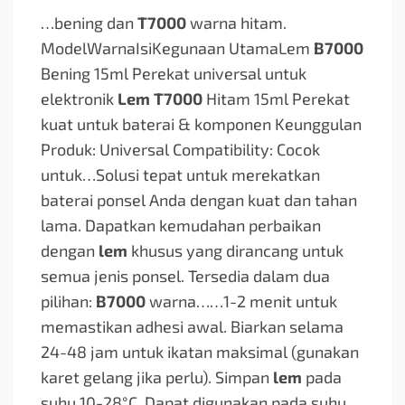
…bening dan
T7000
warna hitam.
ModelWarnaIsiKegunaan UtamaLem
B7000
Bening 15ml Perekat universal untuk
elektronik
Lem T7000
Hitam 15ml Perekat
kuat untuk baterai & komponen Keunggulan
Produk: Universal Compatibility: Cocok
untuk…
Solusi tepat untuk merekatkan
baterai ponsel Anda dengan kuat dan tahan
lama. Dapatkan kemudahan perbaikan
dengan
lem
khusus yang dirancang untuk
semua jenis ponsel. Tersedia dalam dua
pilihan:
B7000
warna…
…1-2 menit untuk
memastikan adhesi awal. Biarkan selama
24-48 jam untuk ikatan maksimal (gunakan
karet gelang jika perlu). Simpan
lem
pada
suhu 10-28°C. Dapat digunakan pada suhu