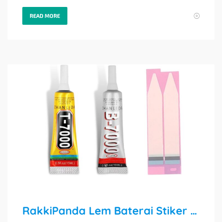
READ MORE
RakkiPanda Lem Baterai Stiker Adhesive Universal / B7000 Bening & T7000 Hitam 15ml