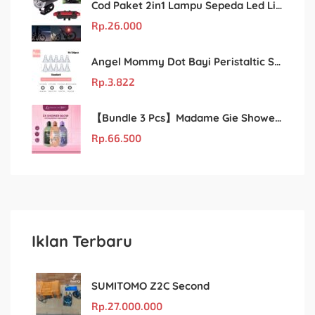
Cod Paket 2in1 Lampu Sepeda Led Light Depan Dan Belakang Rechargeable
Rp.
26.000
Angel Mommy Dot Bayi Peristaltic S/M/L/X-Cut / Puting Lebar Buram 10pcs
Rp.
3.822
【Bundle 3 Pcs】Madame Gie Shower Glow – Solusi Perawatan Kulit dalam Satu Paket!
Rp.
66.500
Iklan Terbaru
SUMITOMO Z2C Second
Rp.
27.000.000