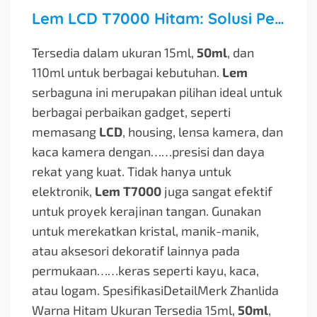
Lem LCD T7000 Hitam: Solusi Perekat Terpercaya untuk Gadget dan Kerajinan Tangan
Tersedia dalam ukuran 15ml,
50ml
, dan
110ml untuk berbagai kebutuhan.
Lem
serbaguna ini merupakan pilihan ideal untuk
berbagai perbaikan gadget, seperti
memasang
LCD
, housing, lensa kamera, dan
kaca kamera dengan…
…presisi dan daya
rekat yang kuat. Tidak hanya untuk
elektronik,
Lem T7000
juga sangat efektif
untuk proyek kerajinan tangan. Gunakan
untuk merekatkan kristal, manik-manik,
atau aksesori dekoratif lainnya pada
permukaan…
…keras seperti kayu, kaca,
atau logam. SpesifikasiDetailMerk Zhanlida
Warna Hitam Ukuran Tersedia 15ml,
50ml
,