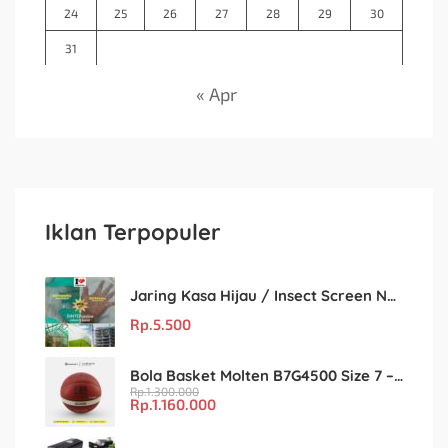
24
25
26
27
28
29
30
31
« Apr
Iklan Terpopuler
Jaring Kasa Hijau / Insect Screen Net – Kualitas Terjamin & Harga Eceran Terjangkau
Rp.
5.500
Bola Basket Molten B7G4500 Size 7 – Resmi FIBA & IBL
Rp.
1.300.000
Rp.
1.160.000