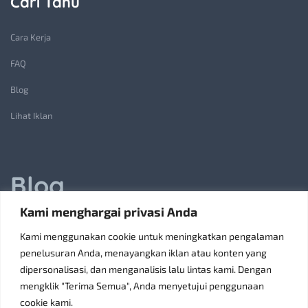
Cari Tahu
Cara Kerja
FAQ
Blog
Lihat Iklan
Blog
Kami menghargai privasi Anda
Jasa Pembuatan Lift Barang: Solusi Transportasi Vertikal
Kami menggunakan cookie untuk meningkatkan pengalaman
Receiving Parcels and Mail at a Rented Room in Singapore
penelusuran Anda, menayangkan iklan atau konten yang
dipersonalisasi, dan menganalisis lalu lintas kami. Dengan
6 Tips Pilih Oven Listrik Terbaik Sesuai Kebutuhan
mengklik "Terima Semua", Anda menyetujui penggunaan
Konsultan Pajak Bandung Jakarta Solusi Bisnis
cookie kami.