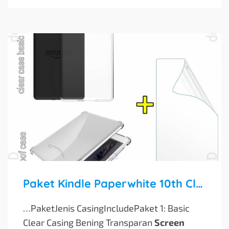
Paket Kindle Paperwhite 10th Clear Case + Screen Protector Anti Gores
…PaketJenis CasingIncludePaket 1: Basic
Clear Casing Bening Transparan
Screen