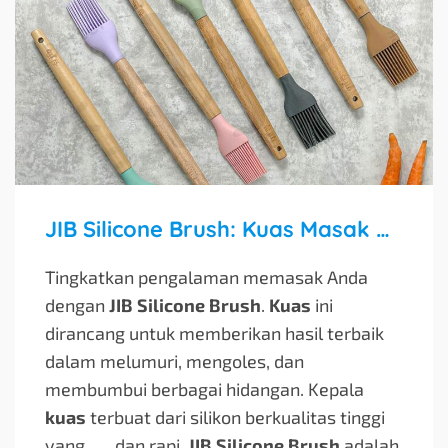
JIB Silicone Brush: Kuas Masak Multifungsi yang Aman dan Tahan Lama
Tingkatkan pengalaman memasak Anda
dengan
JIB Silicone Brush
.
Kuas
ini
dirancang untuk memberikan hasil terbaik
dalam melumuri, mengoles, dan
membumbui berbagai hidangan. Kepala
kuas
terbuat dari silikon berkualitas tinggi
yang…
…dan rapi.
JIB Silicone Brush
adalah