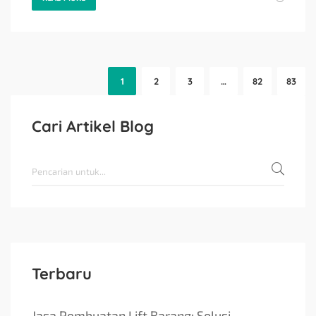
1
2
3
…
82
83
Cari Artikel Blog
Terbaru
Jasa Pembuatan Lift Barang: Solusi