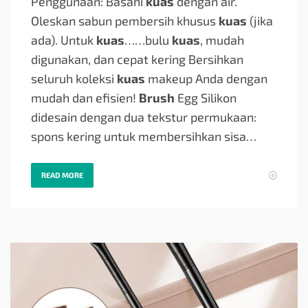
Penggunaan: Basahi
kuas
dengan air.
Oleskan sabun pembersih khusus
kuas
(jika
ada). Untuk
kuas
…
…bulu
kuas
, mudah
digunakan, dan cepat kering Bersihkan
seluruh koleksi
kuas
makeup Anda dengan
mudah dan efisien!
Brush
Egg Silikon
didesain dengan dua tekstur permukaan:
spons kering untuk membersihkan sisa…
READ MORE