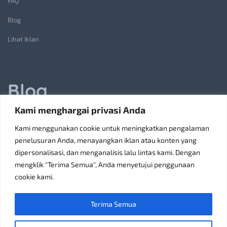
FAQ
Blog
Lihat Iklan
Blog
Kami menghargai privasi Anda
Jasa Pembuatan Lift Barang: Solusi Transportasi Vertikal
Kami menggunakan cookie untuk meningkatkan pengalaman
Receiving Parcels and Mail at a Rented Room in Singapore
penelusuran Anda, menayangkan iklan atau konten yang
dipersonalisasi, dan menganalisis lalu lintas kami. Dengan
6 Tips Pilih Oven Listrik Terbaik Sesuai Kebutuhan
mengklik "Terima Semua", Anda menyetujui penggunaan
Konsultan Pajak Bandung Jakarta Solusi Bisnis
cookie kami.
Discoverypropertyid Solusi Website Properti Terbaik
Terima Semua