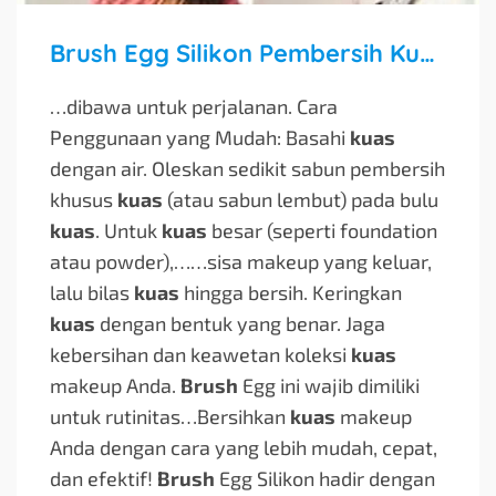
Brush Egg Silikon Pembersih Kuas Makeup: Solusi Cerdas untuk Kuas Bersih dan Higienis
…dibawa untuk perjalanan. Cara
Penggunaan yang Mudah: Basahi
kuas
dengan air. Oleskan sedikit sabun pembersih
khusus
kuas
(atau sabun lembut) pada bulu
kuas
. Untuk
kuas
besar (seperti foundation
atau powder),…
…sisa makeup yang keluar,
lalu bilas
kuas
hingga bersih. Keringkan
kuas
dengan bentuk yang benar. Jaga
kebersihan dan keawetan koleksi
kuas
makeup Anda.
Brush
Egg ini wajib dimiliki
untuk rutinitas…
Bersihkan
kuas
makeup
Anda dengan cara yang lebih mudah, cepat,
dan efektif!
Brush
Egg Silikon hadir dengan