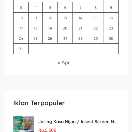
3
4
5
6
7
8
9
10
11
12
13
14
15
16
17
18
19
20
21
22
23
24
25
26
27
28
29
30
31
« Apr
Iklan Terpopuler
Jaring Kasa Hijau / Insect Screen Net – Kualitas Terjamin & Harga Eceran Terjangkau
Rp.
5.500