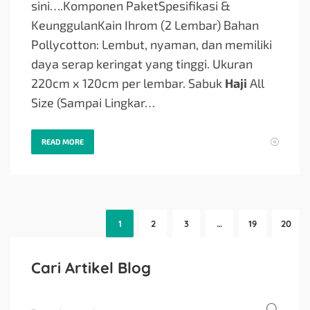
sini….
Komponen PaketSpesifikasi &
KeunggulanKain Ihrom (2 Lembar) Bahan
Pollycotton: Lembut, nyaman, dan memiliki
daya serap keringat yang tinggi. Ukuran
220cm x 120cm per lembar. Sabuk
Haji
All
Size (Sampai Lingkar…
READ MORE
1
2
3
…
19
20
Cari Artikel Blog