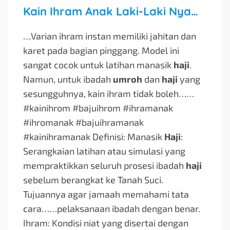
Kain Ihram Anak Laki-Laki Nyaman untuk Manasik Haji & Umroh
…Varian ihram instan memiliki jahitan dan
karet pada bagian pinggang. Model ini
sangat cocok untuk latihan manasik
haji
.
Namun, untuk ibadah
umroh
dan
haji
yang
sesungguhnya, kain ihram tidak boleh…
…
#kainihrom #bajuihrom #ihramanak
#ihromanak #bajuihramanak
#kainihramanak Definisi: Manasik
Haji
:
Serangkaian latihan atau simulasi yang
mempraktikkan seluruh prosesi ibadah
haji
sebelum berangkat ke Tanah Suci.
Tujuannya agar jamaah memahami tata
cara…
…pelaksanaan ibadah dengan benar.
Ihram: Kondisi niat yang disertai dengan