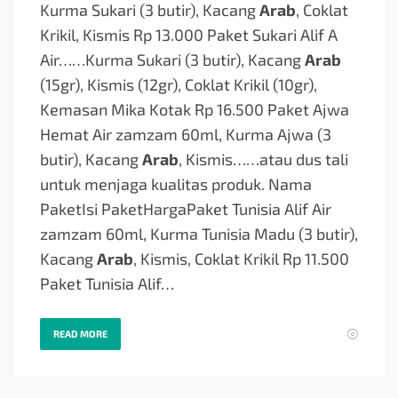
Kurma Sukari (3 butir), Kacang
Arab
, Coklat
Krikil, Kismis Rp 13.000 Paket Sukari Alif A
Air…
…Kurma Sukari (3 butir), Kacang
Arab
(15gr), Kismis (12gr), Coklat Krikil (10gr),
Kemasan Mika Kotak Rp 16.500 Paket Ajwa
Hemat Air zamzam 60ml, Kurma Ajwa (3
butir), Kacang
Arab
, Kismis…
…atau dus tali
untuk menjaga kualitas produk. Nama
PaketIsi PaketHargaPaket Tunisia Alif Air
zamzam 60ml, Kurma Tunisia Madu (3 butir),
Kacang
Arab
, Kismis, Coklat Krikil Rp 11.500
Paket Tunisia Alif…
READ MORE