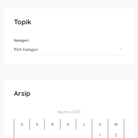
Topik
Kategori
Arsip
Agustus 2026
S
S
R
K
J
S
M
1
2