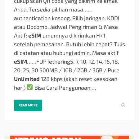
cukup scan QR code yang dikirim ke email
Anda. Tersedia pilihan masa…
…
authentication kosong. Pilih jaringan: KDDI
atau Docomo. Jadwal Pengiriman & Masa
Aktif:
eSIM
umumnya dikirimkan H+1
setelah pemesanan. Butuh lebih cepat? Tulis
di catatan atau hubungi admin. Masa aktif
eSIM
…
…FUPTethering5, 7, 10, 12, 14, 15, 18,
20, 25, 30 500MB / 1GB / 2GB / 3GB / Pure
Unlimited
128 kbps (akan reset keesokan
hari)
Bisa Cara Penggunaan:…
READ MORE