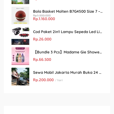
Bola Basket Molten B7G4500 Size 7 – Resmi FIBA & IBL
Rp.
1.300.000
Rp.
1.160.000
Cod Paket 2in1 Lampu Sepeda Led Light Depan Dan Belakang Rechargeable
Rp.
26.000
【Bundle 3 Pcs】Madame Gie Shower Glow – Solusi Perawatan Kulit dalam Satu Paket!
Rp.
66.500
Sewa Mobil Jakarta Murah Buka 24 Jam : Kian Rental
Rp.
200.000
/ hari