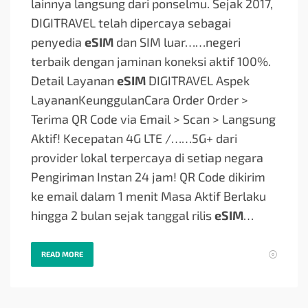
lainnya langsung dari ponselmu. Sejak 2017,
DIGITRAVEL telah dipercaya sebagai
penyedia
eSIM
dan SIM luar…
…negeri
terbaik dengan jaminan koneksi aktif 100%.
Detail Layanan
eSIM
DIGITRAVEL Aspek
LayananKeunggulanCara Order Order >
Terima QR Code via Email > Scan > Langsung
Aktif! Kecepatan 4G LTE /…
…5G+ dari
provider lokal terpercaya di setiap negara
Pengiriman Instan 24 jam! QR Code dikirim
ke email dalam 1 menit Masa Aktif Berlaku
hingga 2 bulan sejak tanggal rilis
eSIM
…
READ MORE