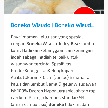
Boneka Wisuda | Boneka Wisuda Teddy Bear | Boneka Teddy Bear Jumbo
Rayai momen kelulusan yang spesial
dengan
Boneka
Wisuda Teddy
Bear
Jumbo
kami. Hadirkan kebanggaan dan kenangan
indah sebagai hadiah terbaik untuk
wisudawan tercinta. Spesifikasi
ProdukKeunggulanKelengkapan
AtributUkuran: 40 cm (Jumbo) Bahan…
…
halus dan lembut Nama & gelar wisudawan
Isi: 100% Dacron Hypoallergenic Jahitan rapi
dan kuat Pin logo kampus Standar: SNI
(aman semua usia)
Boneka
tidak mudah