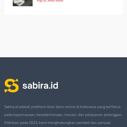
Sabira.id adalah platform iklan baris online di Indonesia yang berfokus
pada kepercayaan, kesederhanaan, inovasi, dan pelayanan pelanggan.
Didirikan pada 2023, kami menghubungkan pembeli dan penjual.