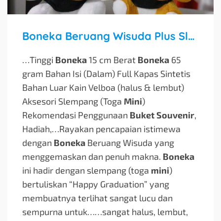
Boneka Beruang Wisuda Plus Slempang: Hadiah Spesial untuk Momen Kelulusan
…Tinggi
Boneka
15 cm Berat
Boneka
65
gram Bahan Isi (Dalam) Full Kapas Sintetis
Bahan Luar Kain Velboa (halus & lembut)
Aksesori Slempang (Toga
Mini
)
Rekomendasi Penggunaan
Buket Souvenir
,
Hadiah,…
Rayakan pencapaian istimewa
dengan
Boneka
Beruang Wisuda yang
menggemaskan dan penuh makna.
Boneka
ini hadir dengan slempang (toga
mini
)
bertuliskan “Happy Graduation” yang
membuatnya terlihat sangat lucu dan
sempurna untuk…
…sangat halus, lembut,