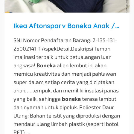
Ikea Aftonsparv Boneka Anak / Dolls Alien Hijau 34cm
SNI Nomor Pendaftaran Barang: 2-135-131-
25002141-1 AspekDetailDeskripsi Teman
imajinasi terbaik untuk petualangan luar
angkasa!
Boneka
alien lembut ini akan
memicu kreativitas dan menjadi pahlawan
super dalam setiap cerita yang diciptakan
anak…
…empuk, dan memiliki insulasi panas
yang baik, sehingga
boneka
terasa lembut
dan nyaman untuk dipeluk. Poliester Daur
Ulang: Bahan tekstil yang diproduksi dengan
mendaur ulang limbah plastik (seperti botol
PET)….