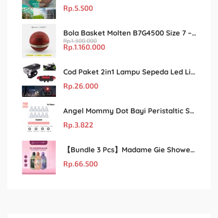
Rp.
5.500
Bola Basket Molten B7G4500 Size 7 – Resmi FIBA & IBL
Rp.
1.300.000
Rp.
1.160.000
Cod Paket 2in1 Lampu Sepeda Led Light Depan Dan Belakang Rechargeable
Rp.
26.000
Angel Mommy Dot Bayi Peristaltic S/M/L/X-Cut / Puting Lebar Buram 10pcs
Rp.
3.822
【Bundle 3 Pcs】Madame Gie Shower Glow – Solusi Perawatan Kulit dalam Satu Paket!
Rp.
66.500