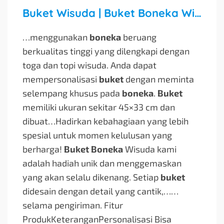
Buket Wisuda | Buket Boneka Wisuda Set Hadiah Bunga
…menggunakan
boneka
beruang
berkualitas tinggi yang dilengkapi dengan
toga dan topi wisuda. Anda dapat
mempersonalisasi
buket
dengan meminta
selempang khusus pada
boneka
.
Buket
memiliki ukuran sekitar 45×33 cm dan
dibuat…
Hadirkan kebahagiaan yang lebih
spesial untuk momen kelulusan yang
berharga!
Buket Boneka
Wisuda kami
adalah hadiah unik dan menggemaskan
yang akan selalu dikenang. Setiap
buket
didesain dengan detail yang cantik,…
…
selama pengiriman. Fitur
ProdukKeteranganPersonalisasi Bisa