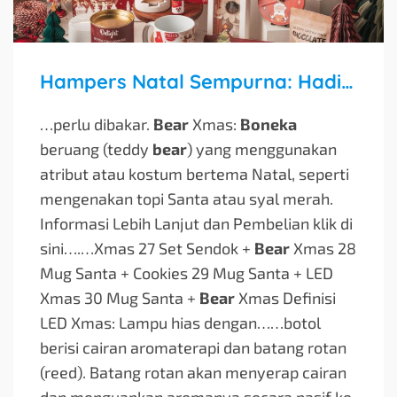
Hampers Natal Sempurna: Hadiah Berkesan untuk Orang Tersayang
…perlu dibakar.
Bear
Xmas:
Boneka
beruang (teddy
bear
) yang menggunakan
atribut atau kostum bertema Natal, seperti
mengenakan topi Santa atau syal merah.
Informasi Lebih Lanjut dan Pembelian klik di
sini….
…Xmas 27 Set Sendok +
Bear
Xmas 28
Mug Santa + Cookies 29 Mug Santa + LED
Xmas 30 Mug Santa +
Bear
Xmas Definisi
LED Xmas: Lampu hias dengan…
…botol
berisi cairan aromaterapi dan batang rotan
(reed). Batang rotan akan menyerap cairan
dan menguapkan aromanya secara pasif ke