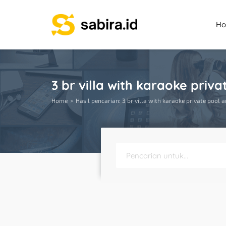
H
3 br villa with karaoke priv
Home
Hasil pencarian: 3 br villa with karaoke private pool 