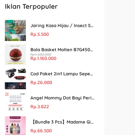
Iklan Terpopuler
Jaring Kasa Hijau / Insect Screen Net – Kualitas Terjamin & Harga Eceran Terjangkau
Rp.
5.500
Bola Basket Molten B7G4500 Size 7 – Resmi FIBA & IBL
Rp.
1.300.000
Rp.
1.160.000
Cod Paket 2in1 Lampu Sepeda Led Light Depan Dan Belakang Rechargeable
Rp.
26.000
Angel Mommy Dot Bayi Peristaltic S/M/L/X-Cut / Puting Lebar Buram 10pcs
Rp.
3.822
【Bundle 3 Pcs】Madame Gie Shower Glow – Solusi Perawatan Kulit dalam Satu Paket!
Rp.
66.500