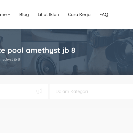
ome
Blog
Lihat Iklan
Cara Kerja
FAQ
ate pool amethyst jb 8
amethyst jb 8