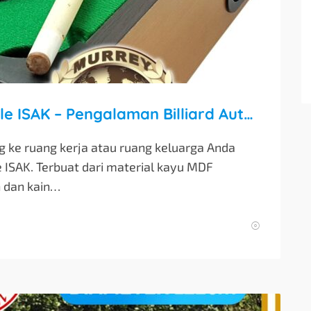
Mini Desktop Billiard Pool Table ISAK – Pengalaman Billiard Autentik di Meja Anda
g ke ruang kerja atau ruang keluarga Anda
 ISAK. Terbuat dari material kayu MDF
n dan kain…