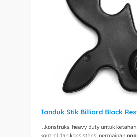
Tanduk Stik Billiard Black Re
…konstruksi heavy duty untuk ketahan
kontrol dan konsistensi permainan
poo